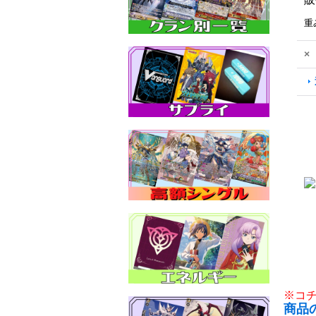
重
×
※コ
商品