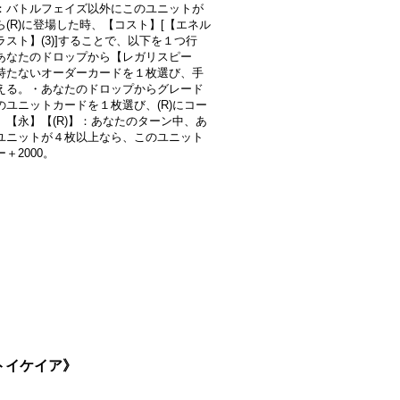
：バトルフェイズ以外にこのユニットが
ら(R)に登場した時、【コスト】[【エネル
ラスト】(3)]することで、以下を１つ行
あなたのドロップから【レガリスピー
持たないオーダーカードを１枚選び、手
える。・あなたのドロップからグレード
のユニットカードを１枚選び、(R)にコー
。【永】【(R)】：あなたのターン中、あ
ユニットが４枚以上なら、このユニット
＋2000。
ストイケイア》