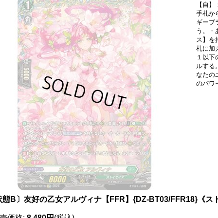
【自】
手札か
ギーブ
う。・
ス】を
札に加
１以下
ルする
なたの
のパワー
態B〕友好の乙女アルヴィナ【FFR】{DZ-BT03/FFR18}《
売価格
:
8,480円
(税込)