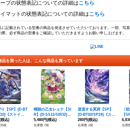
リーブの状態表記についての詳細は
こちら
レイマットの状態表記についての詳細は
こちら
名に記載されている型番の商品を発送させていただいております。一部、写真
の際、必ず商品の型番をご確認していただきますようお願い申し上げます。
商品を買った人は、こんな商品も買っています
り【SP】{D-BT
晴朗の乙女レェナ【SI
逆流する冥府【SP】
〔状
SP10}《ストイケ
R】{D-SS11/SIR32}
{D-BT02/SP24}《スト
【SP
》
(税込)
《ストイケイア》
5,480円
(税込)
イケイア》
280円
(税込)
5}
6,8
35枚
在庫数 7枚
在庫数 2枚
在庫数