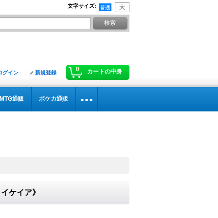
文字サイズ
:
0
カートの中身
ログイン
新規登録
MTG通販
ポケカ通販
ストイケイア》