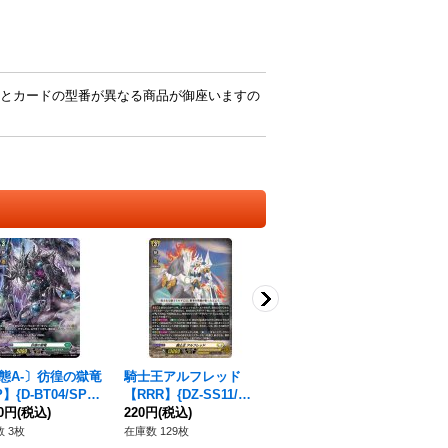
とカードの型番が異なる商品が御座いますの
態A-〕彷徨の獄竜
騎士王アルフレッド
甘美なるは悪しき夢
輝
】{D-BT04/SP1
【RRR】{DZ-SS11/01
【C】{D-BT06/105}
ア【
《ストイケイア》
30円
(税込)
2}《ケテルサンクチュ
220円
(税込)
《ストイケイア》
180円
(税込)
6
80
アリ》
ア
 3枚
在庫数 129枚
在庫数 25枚
在庫