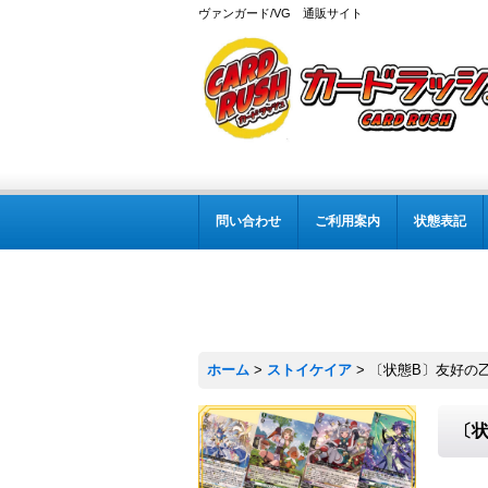
ヴァンガード/VG 通販サイト
問い合わせ
ご利用案内
状態表記
ホーム
>
ストイケイア
>
〔状態B〕友好の乙女
〔状