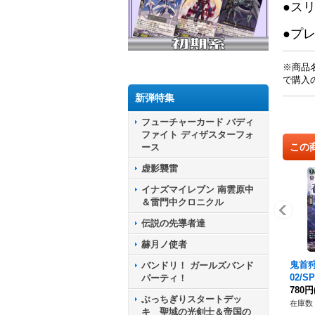
●ス
●プ
※商品
で購入
新弾特集
フューチャーカード バディ
ファイト ディザスターフォ
この
ース
虚影襲雷
イナズマイレブン 南雲原中
＆雷門中クロニクル
伝説の先導者達
赫月ノ使者
鬼首狩
バンドリ！ ガールズバンド
02/
パーティ！
イア
780円
ぶっちぎりスタートデッ
在庫数 
キ 聖域の光剣士＆帝国の