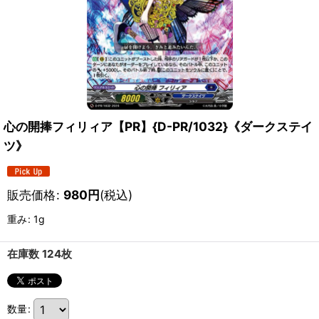
心の開捧フィリィア【PR】{D-PR/1032}《ダークステイ
ツ》
販売価格
:
980
円
(税込)
重み
:
1g
在庫数 124枚
数量
: