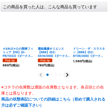
この商品を買った人は、こんな商品も買っています
☆SALE☆心の開捧フィ
麗焔魔嬢オリエンス
ドリーン・ザ・スラスタ
リィア【PR】{D-
【RRR】{DZ-
ー【RRR】{DZ-
PR/1032}《ダークステ
SS16/006}《ダークス
BT06/008}《ダークス
イツ》
テイツ》
テイツ》
1,580
円
(税込)
880
円
(税込)
780
円
(税込)
※コチラの在庫数は通販の在庫数となります。各店頭との在
庫とは異なります。
商品の状態表記についての詳細はこちら（初めて購入される
方は必ずご確認下さい）