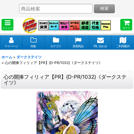
検索
メニュー
カート
マイページ
特集
カテゴリ
新着商品
問い合わせ
ご利用案内
ホーム
>
ダークステイツ
>
心の開捧フィリィア【PR】{D-PR/1032}《ダークステイツ》
心の開捧フィリィア【PR】{D-PR/1032}《ダークステ
イツ》