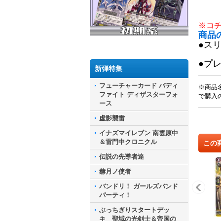
※コ
商品
●ス
●プ
新弾特集
フューチャーカード バディ
※商品
ファイト ディザスターフォ
で購入
ース
虚影襲雷
イナズマイレブン 南雲原中
＆雷門中クロニクル
この
伝説の先導者達
赫月ノ使者
バンドリ！ ガールズバンド
パーティ！
ぶっちぎりスタートデッ
キ 聖域の光剣士＆帝国の