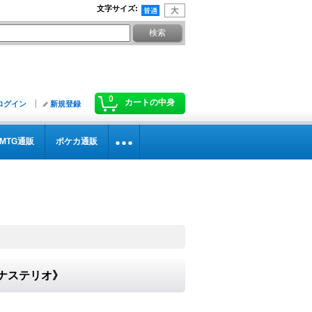
文字サイズ
:
0
カートの中身
ログイン
新規登録
MTG通販
ポケカ通販
モナステリオ》