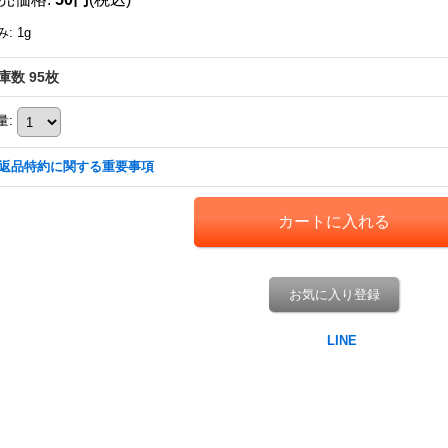
み
:
1g
庫数 95枚
量
:
返品特約に関する重要事項
お気に入り登録