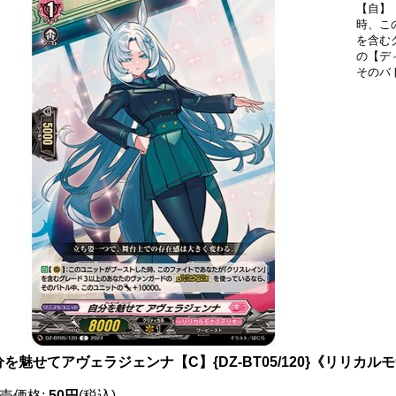
【自】
時、こ
を含む
の【デ
そのバ
分を魅せてアヴェラジェンナ【C】{DZ-BT05/120}《リリカル
売価格
:
50円
(税込)