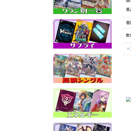
重
在
数