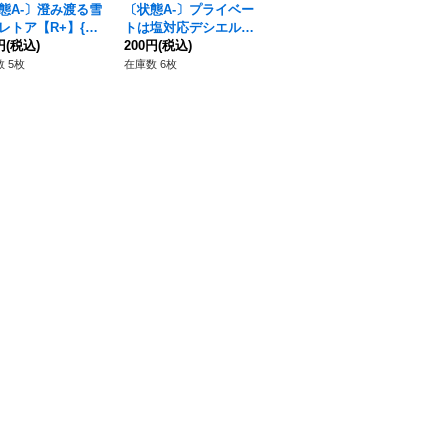
態A-〕澄み渡る雪
〔状態A-〕プライベー
〔状態A-〕賢哲竜ウィ
〔
レトア【R+】{DZ
トは塩対応デシエル
ズダムクロー・ドラゴ
ベ
13/072}《リリカル
円
(税込)
【R】{D-LBT01/051}
200円
(税込)
ン【RRR】{D-BT12/01
70円
(税込)
【R
48
ステリオ》
《リリカルモナステリ
1}《ケテルサンクチュ
《
 5枚
在庫数 6枚
在庫数 4枚
在庫
オ》
アリ》