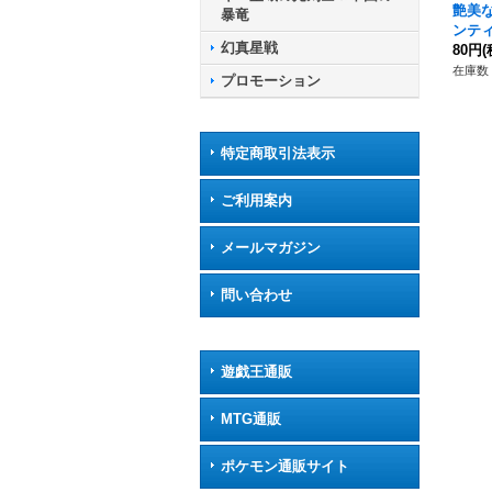
艶美
暴竜
ンティ
幻真星戦
04/
80円
(
ナス
在庫数 
プロモーション
特定商取引法表示
ご利用案内
メールマガジン
問い合わせ
遊戯王通販
MTG通販
ポケモン通販サイト