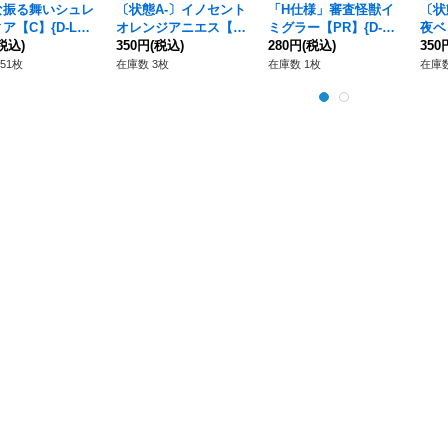
な振る舞いシュレ
〔状態A-〕イノセント
「H仕様」審査怪獣イ
〔状
ア【C】{D-LBT
オレンジアニエス【S
ミグラー【PR】{D-P
夜ベ
088}《リリカルモ
税込)
R】{DZ-BT01/SR37}
350円
(税込)
R/766}《ブラントゲー
280円
(税込)
-BT
350
テリオ》
《リリカルモナステリ
ト》
モナ
51枚
在庫数 3枚
在庫数 1枚
在庫数
オ》