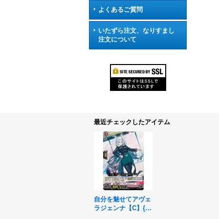
よくあるご質問
いたずら注文、なりすまし
注文について
最近チェックしたアイテム
自分を魅せてアヴェ
ラジェンナ【C】{D
Z-BT05/120}《リリ