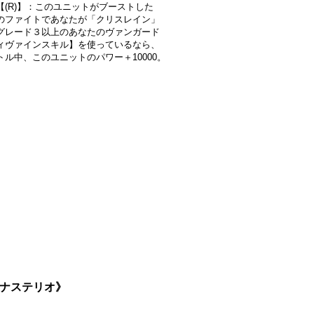
【(R)】：このユニットがブーストした
のファイトであなたが「クリスレイン」
グレード３以上のあなたのヴァンガード
ィヴァインスキル】を使っているなら、
トル中、このユニットのパワー＋10000。
モナステリオ》