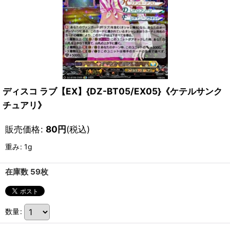
ディスコ ラブ【EX】{DZ-BT05/EX05}《ケテルサンク
チュアリ》
販売価格
:
80
円
(税込)
重み
:
1g
在庫数 59枚
数量
: