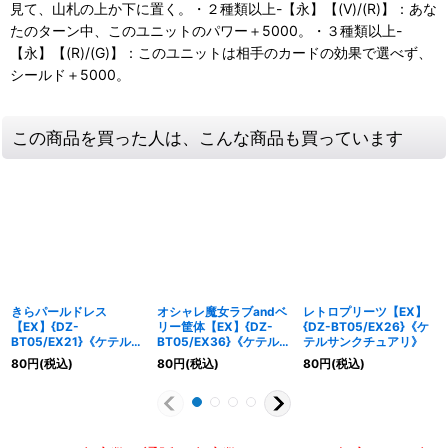
見て、山札の上か下に置く。・２種類以上-【永】【(V)/(R)】：あな
たのターン中、このユニットのパワー＋5000。・３種類以上-
【永】【(R)/(G)】：このユニットは相手のカードの効果で選べず、
シールド＋5000。
この商品を買った人は、こんな商品も買っています
きらパールドレス
オシャレ魔女ラブandベ
レトロプリーツ【EX】
【EX】{DZ-
リー筐体【EX】{DZ-
{DZ-BT05/EX26}《ケ
BT05/EX21}《ケテルサ
BT05/EX36}《ケテルサ
テルサンクチュアリ》
ンクチュアリ》
ンクチュアリ》
80
円
(税込)
80
円
(税込)
80
円
(税込)