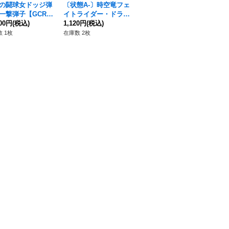
の闘球女ドッジ弾
〔状態A-〕時空竜フェ
〔状態A-〕空隙跳躍の
〔
一撃弾子【GCR】
イトライダー・ドラゴ
ギアゴート【FFR】{D
が
-SS04/GCR26}
800円
(税込)
ン【FFR】{DZ-BT06/
1,120円
(税込)
Z-SS11/FFR05}《ダー
930円
(税込)
た
24
の他》
FFR16}《ダークステ
クステイツ》
R】
 1枚
在庫数 2枚
在庫数 4枚
在庫
イツ》
《
リ