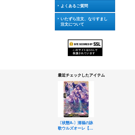
よくあるご質問
いたずら注文、なりすまし
注文について
最近チェックしたアイテム
〔状態A-〕清福の詠
歌ウルズオーレ【FF
R】{DZ-BT05/FFR1