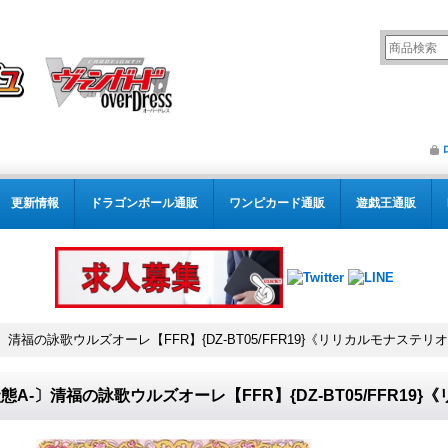
更新情報
ドラゴンボール通販
ワンピカード通販
遊戯王通販
〕清福の詠歌ウルズオーレ【FFR】{DZ-BT05/FFR19}《リリカルモナステリ
態A-〕清福の詠歌ウルズオーレ【FFR】{DZ-BT05/FFR19