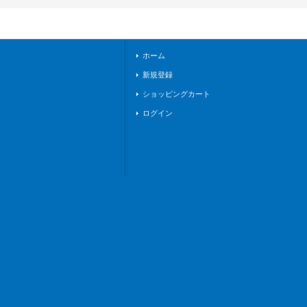
9}《リリカルモナス
テリオ》
ホーム
新規登録
ショッピングカート
ログイン