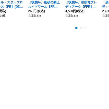
カル・スターズロ
〔状態A-〕衝破の騎士
〔状態A-〕昂照竜ブレ
「炎
ス【FR】{DZ-L
ルイドワール【FR】
ディアーク【FFR】{D
子」
/FR41}《リリカ
税込)
{DZ-BT05/FR26}《ケ
260円
(税込)
Z-SS01/FFR07}《ケテ
4,580円
(税込)
{DZ
23,
ナステリオ》
テルサンクチュアリ》
ルサンクチュアリ》
《そ
16枚
在庫数 8枚
在庫数 5枚
在庫数