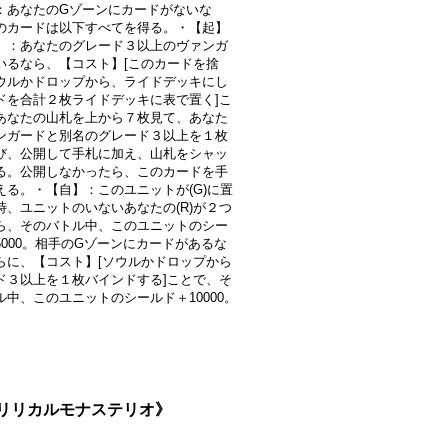
：あなたのGゾーンにカードがないな
のカードは以下すべてを得る。・【起】
】：あなたのグレード３以上のヴァンガ
いるなら、【コスト】[このカードを捨
ウルかドロップから、ライドデッキにし
ドを合計２枚ライドデッキに表で置く]こ
あなたの山札を上から７枚見て、あなた
ンガードと別名のグレード３以上を１枚
び、公開して手札に加え、山札をシャッ
る。公開しなかったら、このカードを手
える。・【自】：このユニットが(G)に置
時、ユニットのいないあなたの(R)が２つ
ら、そのバトル中、このユニットのシー
5000。相手のGゾーンにカードがあるな
らに、【コスト】[ソウルかドロップから
ド３以上を１枚バインドする]ことで、そ
ル中、このユニットのシールド＋10000。
}《リリカルモナステリオ》