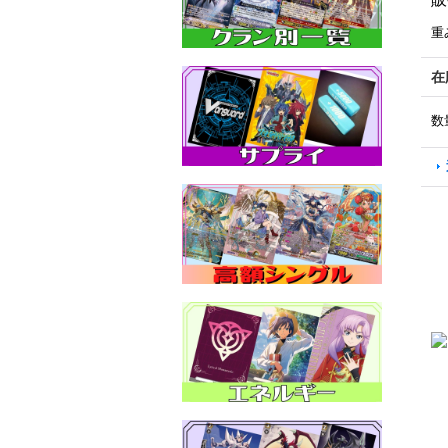
重
在
数