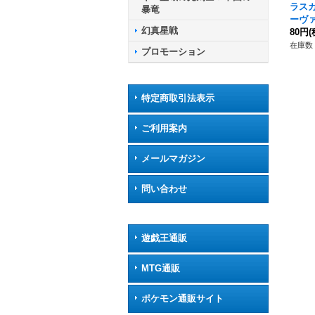
ラス
暴竜
ーヴァ
幻真星戦
BT01
80円
(
ルモ
在庫数 
プロモーション
特定商取引法表示
ご利用案内
メールマガジン
問い合わせ
遊戯王通販
MTG通販
ポケモン通販サイト