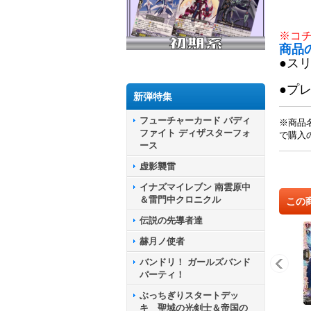
※コ
商品
●ス
●プ
新弾特集
フューチャーカード バディ
※商品
ファイト ディザスターフォ
で購入
ース
虚影襲雷
イナズマイレブン 南雲原中
＆雷門中クロニクル
この
伝説の先導者達
赫月ノ使者
バンドリ！ ガールズバンド
パーティ！
ぶっちぎりスタートデッ
キ 聖域の光剣士＆帝国の