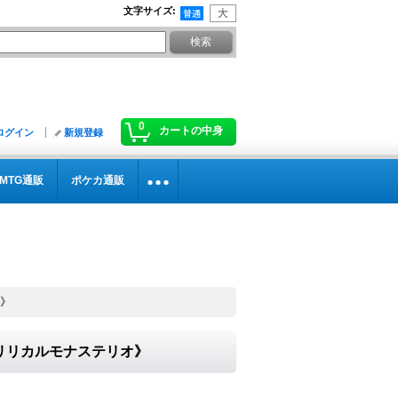
文字サイズ
:
0
カートの中身
ログイン
新規登録
MTG通販
ポケカ通販
オ》
}《リリカルモナステリオ》