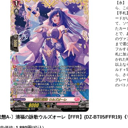
【永】
ら、こ
【手札
ードが
て、ソ
たカー
とで、
のヴァ
まで選
フルす
札に加
かれた
以上な
ルド＋
ら、さ
グレー
のバト
態A-〕清福の詠歌ウルズオーレ【FFR】{DZ-BT05/FFR19
売価格
:
1,880円
(税込)