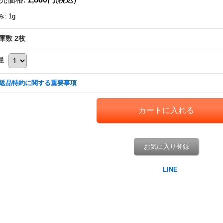
み
:
1g
庫数 2枚
量
:
返品特約に関する重要事項
お気に入り登録