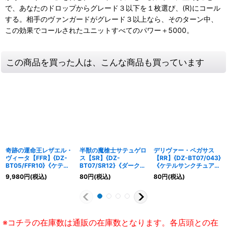
で、あなたのドロップからグレード３以下を１枚選び、(R)にコール
する。相手のヴァンガードがグレード３以上なら、そのターン中、
この効果でコールされたユニットすべてのパワー＋5000。
この商品を買った人は、こんな商品も買っています
奇跡の運命王レザエル・
半獣の魔槍士サテュゲロ
デリヴァー・ペガサス
ヴィータ【FFR】{DZ-
ス【SR】{DZ-
【RR】{DZ-BT07/043}
BT05/FFR10}《ケテル
BT07/SR12}《ダークス
《ケテルサンクチュア
サンクチュアリ》
テイツ》
リ》
9,980
円
(税込)
80
円
(税込)
80
円
(税込)
※コチラの在庫数は通販の在庫数となります。各店頭との在