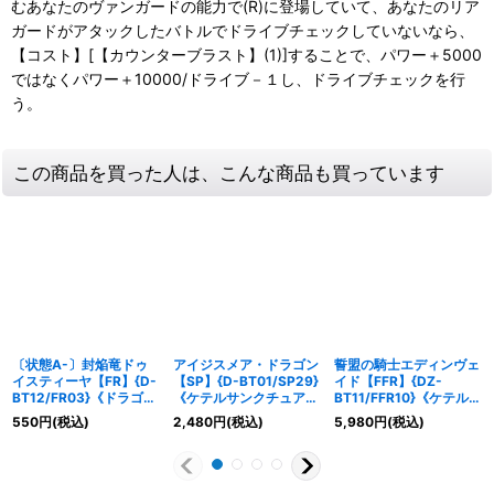
むあなたのヴァンガードの能力で(R)に登場していて、あなたのリア
ガードがアタックしたバトルでドライブチェックしていないなら、
【コスト】[【カウンターブラスト】(1)]することで、パワー＋5000
ではなくパワー＋10000/ドライブ－１し、ドライブチェックを行
う。
この商品を買った人は、こんな商品も買っています
〔状態A-〕封焔竜ドゥ
アイジスメア・ドラゴン
誓盟の騎士エディンヴェ
イスティーヤ【FR】{D-
【SP】{D-BT01/SP29}
イド【FFR】{DZ-
BT12/FR03}《ドラゴン
《ケテルサンクチュア
BT11/FFR10}《ケテルサ
エンパイア》
リ》
ンクチュアリ》
550
円
(税込)
2,480
円
(税込)
5,980
円
(税込)