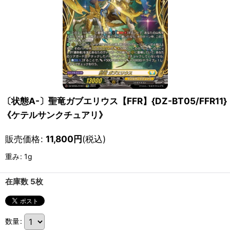
〔状態A-〕聖竜ガブエリウス【FFR】{DZ-BT05/FFR11}
《ケテルサンクチュアリ》
販売価格
:
11,800
円
(税込)
重み
:
1g
在庫数 5枚
数量
: