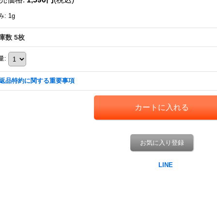
み
:
1g
庫数 5枚
量
:
返品特約に関する重要事項
お気に入り登録