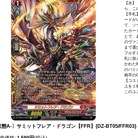
【永】
ら、こ
【手札
ードが
て、ソ
たカー
とで、
のヴァ
まで選
フルす
札に加
かれた
のバト
相手の
【コス
上を１
このユ
態A-〕サミットフレア・ドラゴン【FFR】{DZ-BT05/FFR0
売価格
:
1,590円
(税込)