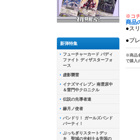
※コ
商品
●ス
●プ
新弾特集
フューチャーカード バディ
※商品
ファイト ディザスターフォ
で購入
ース
虚影襲雷
イナズマイレブン 南雲原中
＆雷門中クロニクル
伝説の先導者達
赫月ノ使者
バンドリ！ ガールズバンド
パーティ！
ぶっちぎりスタートデッ
キ 聖域の光剣士＆帝国の