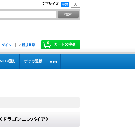
文字サイズ
:
0
カートの中身
ログイン
新規登録
MTG通販
ポケカ通販
3}《ドラゴンエンパイア》