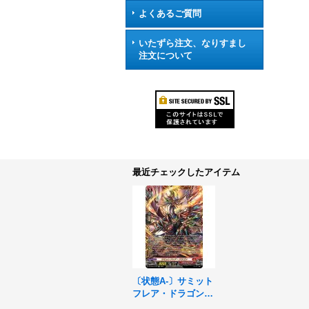
よくあるご質問
いたずら注文、なりすまし
注文について
最近チェックしたアイテム
〔状態A-〕サミット
フレア・ドラゴン
【FFR】{DZ-BT05/F