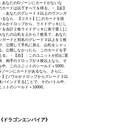
：あなたのGゾーンにカードがないな
のカードは以下すべてを得る。・【起】
】：あなたのグレード３以上のヴァンガ
いるなら、【コスト】[このカードを捨
ウルかドロップから、ライドデッキにし
ドを合計２枚ライドデッキに表で置く]こ
あなたの山札を上から７枚見て、あなた
ンガードと別名のグレード３以上を１枚
び、公開して手札に加え、山札をシャッ
る。公開しなかったら、このカードを手
える。・【自】：このユニットが(G)に置
時、相手のドロップが４枚以上なら、そ
ル中、このユニットのシールド＋5000。
Gゾーンにカードがあるなら、さらに、
ト】[ソウルかドロップからグレード３以
枚バインドする]ことで、そのバトル中、
ニットのシールド＋10000。
3}《ドラゴンエンパイア》