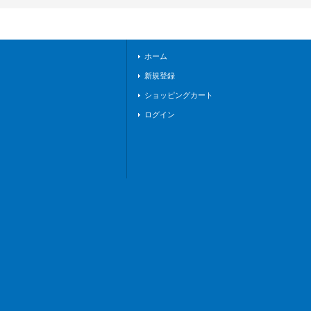
FR03}《ドラゴンエ
ンパイア》
ホーム
新規登録
ショッピングカート
ログイン