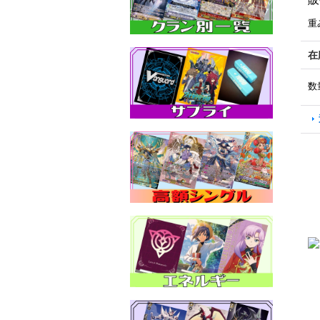
重
在
数