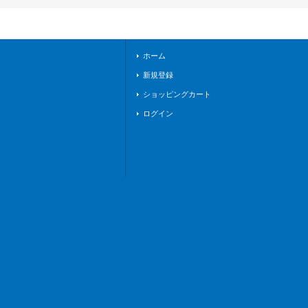
5/FFR09}《ブラント
ゲート》
ホーム
新規登録
ショッピングカート
ログイン