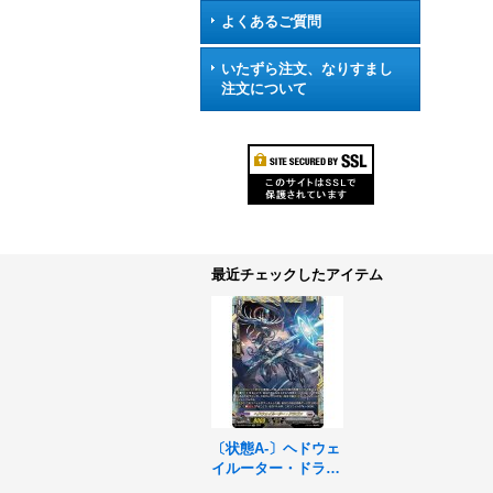
よくあるご質問
いたずら注文、なりすまし
注文について
最近チェックしたアイテム
〔状態A-〕ヘドウェ
イルーター・ドラゴ
ン【FFR】{DZ-BT0