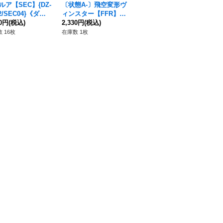
ルア【SEC】{DZ-
〔状態A-〕飛空変形ヴ
ヘドウェイルーター・
エ
2/SEC04}《ダー
ィンスター【FFR】{D
ドラゴン【FFR】{DZ-
ルカ
テイツ》
80円
(税込)
Z-BT04/FFR07}《ブラ
2,330円
(税込)
BT05/FFR09}《ブラン
1,780円
(税込)
BT
1,
ントゲート》
トゲート》
ス
 16枚
在庫数 1枚
在庫数 7枚
在庫