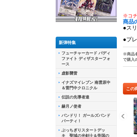
※コ
商品
●ス
●プ
新弾特集
フューチャーカード バディ
※商品
ファイト ディザスターフォ
で購入
ース
虚影襲雷
イナズマイレブン 南雲原中
＆雷門中クロニクル
この
伝説の先導者達
赫月ノ使者
バンドリ！ ガールズバンド
パーティ！
ぶっちぎりスタートデッ
キ 聖域の光剣士＆帝国の