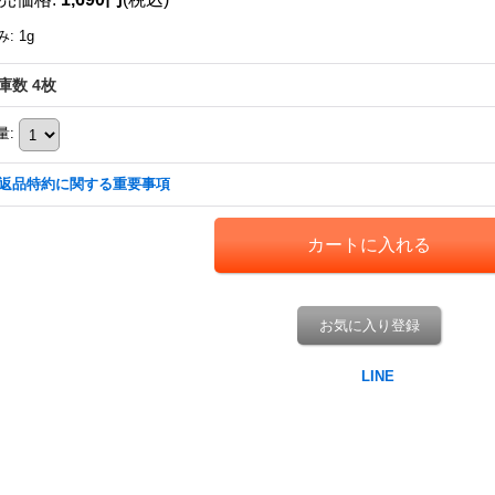
み
:
1g
庫数 4枚
量
:
返品特約に関する重要事項
お気に入り登録