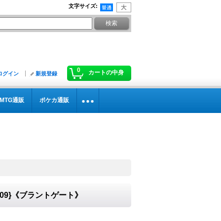
文字サイズ
:
0
カートの中身
ログイン
新規登録
MTG通販
ポケカ通販
R09}《ブラントゲート》