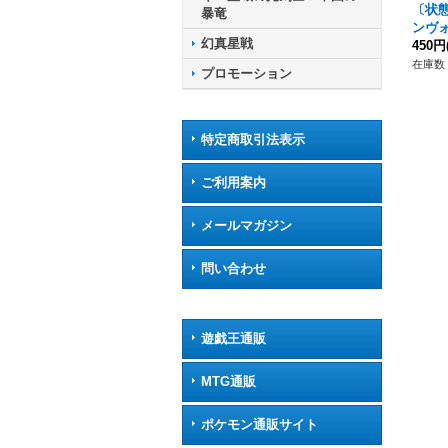
〔状態
暴竜
ンヴ
幻真星戦
【FR】
450円
9}《
在庫数 
プロモーション
特定商取引法表示
ご利用案内
メールマガジン
問い合わせ
遊戯王通販
MTG通販
ポケモン通販サイト