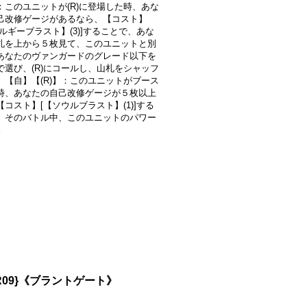
：このユニットが(R)に登場した時、あな
己改修ゲージがあるなら、【コスト】
ルギーブラスト】(3)]することで、あな
札を上から５枚見て、このユニットと別
あなたのヴァンガードのグレード以下を
で選び、(R)にコールし、山札をシャッフ
。【自】【(R)】：このユニットがブース
時、あなたの自己改修ゲージが５枚以上
コスト】[【ソウルブラスト】(1)]する
、そのバトル中、このユニットのパワー
。
R09}《ブラントゲート》