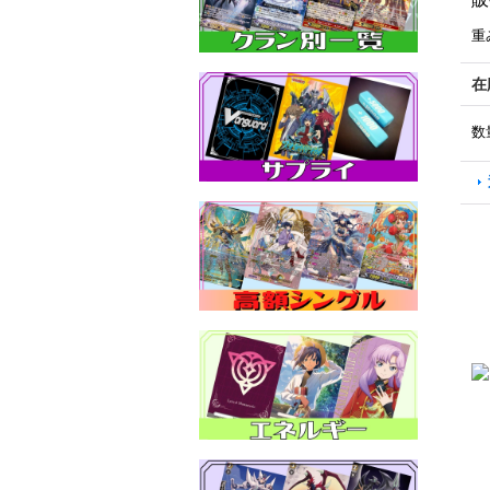
重
在
数