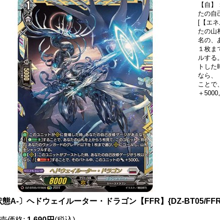
【自】
たの自
[【エネ
たの山
名の、
１枚ま
ルする
トした
なら、【
ことで
＋5000
態A-〕ヘドウェイルーター・ドラゴン【FFR】{DZ-BT05/FF
売価格
:
1,690円
(税込)