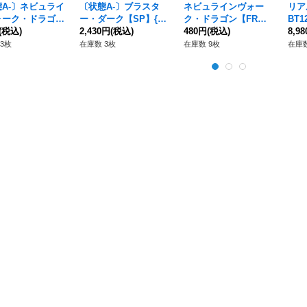
A-〕ネビュライ
〔状態A-〕ブラスタ
ネビュラインヴォー
リア
ォーク・ドラゴン
ー・ダーク【SP】{D-
ク・ドラゴン【FR】
BT1
{DZ-BT04/FR1
(税込)
BT02/SP37}《ケテル
2,430円
(税込)
{DZ-BT04/FR19}《ブ
480円
(税込)
クス
8,9
ブラントゲート》
サンクチュアリ》
ラントゲート》
3枚
在庫数 3枚
在庫数 9枚
在庫数