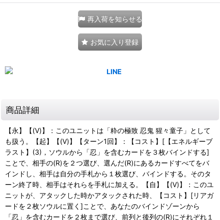
再入荷を知らせる
お気に入り登録
商品詳細
【永】【(V)】：このユニットは「粋の極致 忍鬼 猩々童子」として
も扱う。【起】【(V)】【ターン1回】：【コスト】[【エネルギーブ
ラスト】(3)，ソウルから「忍」を含むカードを３枚バインドする]
ことで、相手の(R)を２つ選び、選んだ(R)にあるカードすべてをバ
インドし、相手は自分の手札から１枚選び、バインドする。そのタ
ーン終了時、相手はそれらを手札に加える。【自】【(V)】：このユ
ニットが、アタックした時かアタックされた時、【コスト】[リアガ
ードを２枚ソウルに置く]ことで、あなたのバインドゾーンから
「忍」を含むカードを２枚まで選び、前列と後列の(R)にそれぞれ１