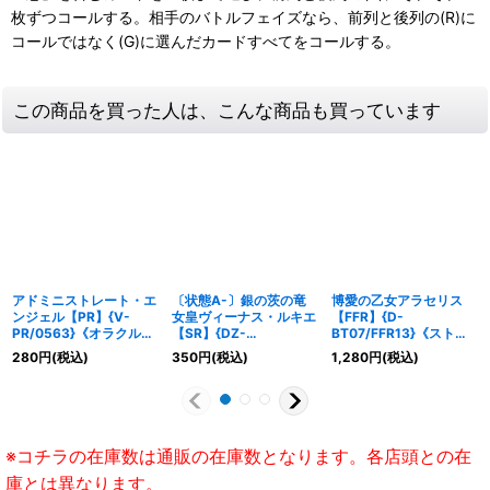
枚ずつコールする。相手のバトルフェイズなら、前列と後列の(R)に
コールではなく(G)に選んだカードすべてをコールする。
この商品を買った人は、こんな商品も買っています
アドミニストレート・エ
〔状態A-〕銀の茨の竜
博愛の乙女アラセリス
ンジェル【PR】{V-
女皇ヴィーナス・ルキエ
【FFR】{D-
PR/0563}《オラクルシ
【SR】{DZ-
BT07/FFR13}《ストイ
ンクタンク》
BT03/SR11}《ダークス
ケイア》
280
円
(税込)
350
円
(税込)
1,280
円
(税込)
テイツ》
※コチラの在庫数は通販の在庫数となります。各店頭との在
庫とは異なります。