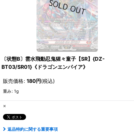
〔状態B〕雲水飛動忍鬼猩々童子【SR】{DZ-
BT03/SR01}《ドラゴンエンパイア》
販売価格
:
180
円
(税込)
重み
:
1g
×
返品特約に関する重要事項