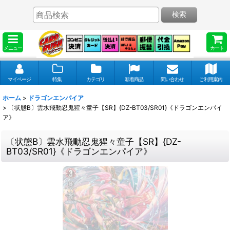
検索
メニュー
カート
マイページ
特集
カテゴリ
新着商品
問い合わせ
ご利用案内
ホーム
>
ドラゴンエンパイア
>
〔状態B〕雲水飛動忍鬼猩々童子【SR】{DZ-BT03/SR01}《ドラゴンエンパイ
ア》
〔状態B〕雲水飛動忍鬼猩々童子【SR】{DZ-
BT03/SR01}《ドラゴンエンパイア》