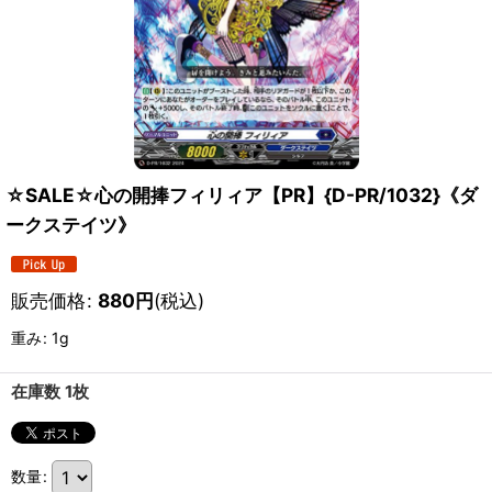
☆SALE☆心の開捧フィリィア【PR】{D-PR/1032}《ダ
ークステイツ》
販売価格
:
880
円
(税込)
重み
:
1g
在庫数 1枚
数量
: