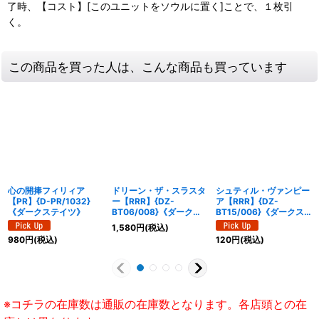
了時、【コスト】[このユニットをソウルに置く]ことで、１枚引
く。
この商品を買った人は、こんな商品も買っています
心の開捧フィリィア
ドリーン・ザ・スラスタ
シュティル・ヴァンピー
【PR】{D-PR/1032}
ー【RRR】{DZ-
ア【RRR】{DZ-
《ダークステイツ》
BT06/008}《ダークス
BT15/006}《ダークス
テイツ》
テイツ》
1,580
円
(税込)
980
円
(税込)
120
円
(税込)
※コチラの在庫数は通販の在庫数となります。各店頭との在