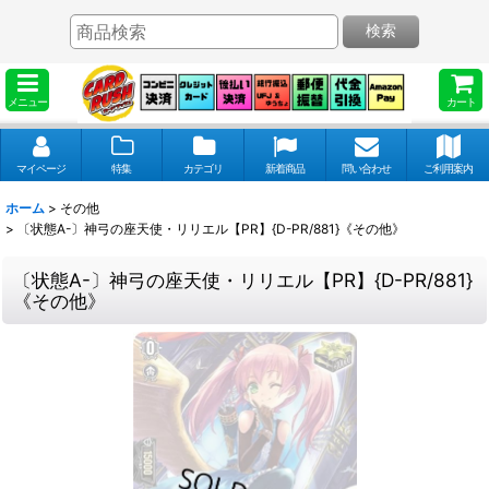
検索
メニュー
カート
マイページ
特集
カテゴリ
新着商品
問い合わせ
ご利用案内
ホーム
>
その他
>
〔状態A-〕神弓の座天使・リリエル【PR】{D-PR/881}《その他》
〔状態A-〕神弓の座天使・リリエル【PR】{D-PR/881}
《その他》