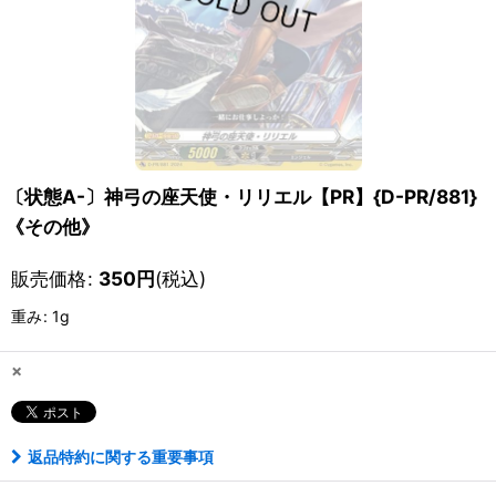
〔状態A-〕神弓の座天使・リリエル【PR】{D-PR/881}
《その他》
販売価格
:
350
円
(税込)
重み
:
1g
×
返品特約に関する重要事項