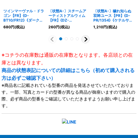
ツインマーヴァル・ドラ
〔状態A-〕スチームア
〔状態A-〕穢れ知らぬ
ゴン【FR】{D-
ーティストアルウィム
双眸ユース【PR】{D-
BT10/FR12}《ダークス
【FR】{DZ-
PR/1354}《ケテルサン
テイツ》
BT02/FR16}《ダークス
クチュアリ》
680
円
(税込)
260
円
(税込)
1,210
円
(税込)
テイツ》
※コチラの在庫数は通販の在庫数となります。各店頭との在
庫とは異なります。
商品の状態表記についての詳細はこちら（初めて購入される
方は必ずご確認下さい）
※商品名に記載されている型番の商品を発送させていただいておりま
す。一部、写真とカードの型番が異なる商品が御座いますので購入の
際、必ず商品の型番をご確認していただきますようお願い申し上げま
す。