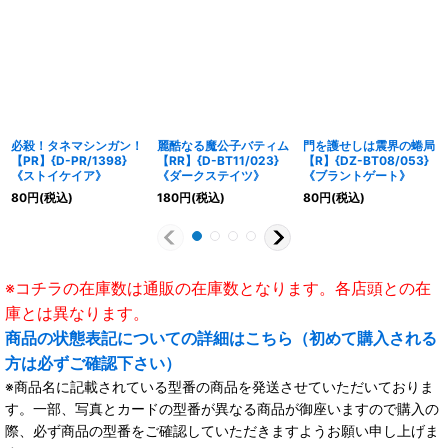
必殺！タネマシンガン！
麗酷なる魔公子バティム
門を護せしは震界の蜷局
【PR】{D-PR/1398}
【RR】{D-BT11/023}
【R】{DZ-BT08/053}
《ストイケイア》
《ダークステイツ》
《ブラントゲート》
80
円
(税込)
180
円
(税込)
80
円
(税込)
※コチラの在庫数は通販の在庫数となります。各店頭との在
庫とは異なります。
商品の状態表記についての詳細はこちら（初めて購入される
方は必ずご確認下さい）
※商品名に記載されている型番の商品を発送させていただいておりま
す。一部、写真とカードの型番が異なる商品が御座いますので購入の
際、必ず商品の型番をご確認していただきますようお願い申し上げま