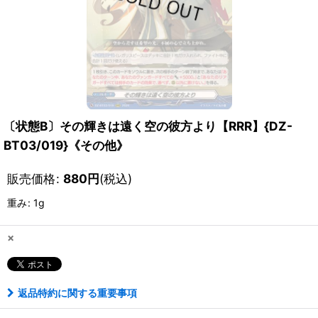
〔状態B〕その輝きは遠く空の彼方より【RRR】{DZ-
BT03/019}《その他》
販売価格
:
880
円
(税込)
重み
:
1g
×
返品特約に関する重要事項