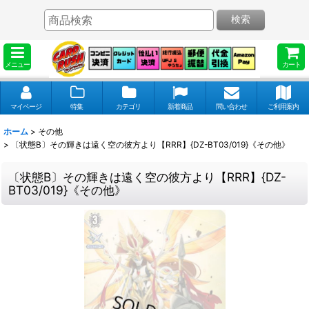
検索
メニュー
カート
マイページ
特集
カテゴリ
新着商品
問い合わせ
ご利用案内
ホーム
>
その他
>
〔状態B〕その輝きは遠く空の彼方より【RRR】{DZ-BT03/019}《その他》
〔状態B〕その輝きは遠く空の彼方より【RRR】{DZ-
BT03/019}《その他》