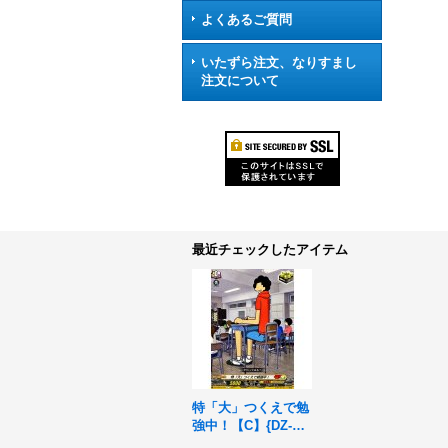
よくあるご質問
いたずら注文、なりすまし
注文について
最近チェックしたアイテム
特「大」つくえで勉
強中！【C】{DZ-SS
04/078}《コロコロ