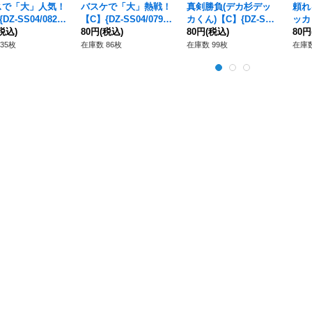
スで「大」人気！
バスケで「大」熱戦！
真剣勝負(デカ杉デッ
頼れ
DZ-SS04/082}
【C】{DZ-SS04/079}
カくん)【C】{DZ-SS0
ッカ
ロコロケテルサン
税込)
《コロコロケテルサン
80円
(税込)
4/104D}《コロコロ》
80円
(税込)
S04
80円
ュアリ》
クチュアリ》
ロ》
35枚
在庫数 86枚
在庫数 99枚
在庫数