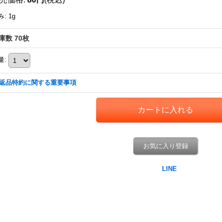
み
:
1g
庫数 70枚
量
:
返品特約に関する重要事項
お気に入り登録