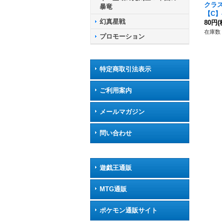
クラ
暴竜
【C】{
幻真星戦
《コ
80円
(
クチ
在庫数 
プロモーション
特定商取引法表示
ご利用案内
メールマガジン
問い合わせ
遊戯王通販
MTG通販
ポケモン通販サイト