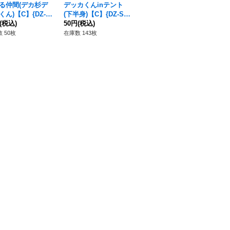
る仲間(デカ杉デ
デッカくんinテント
コロコロコミック
天
くん)【C】{DZ-S
(下半身)【C】{DZ-SS
【C】{DZ-SS04/103}
龍
/106D}《コロコ
(税込)
04/076}《コロコロケ
50円
(税込)
《コロコロ》
80円
(税込)
Z-
80
テルサンクチュアリ》
フ
 50枚
在庫数 143枚
在庫数 189枚
在庫