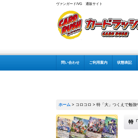
ヴァンガード/VG 通販サイト
問い合わせ
ご利用案内
状態表記
ホーム
>
コロコロ
>
特「大」つくえで勉強中！
特「