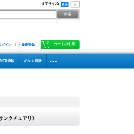
文字サイズ
:
0
カートの中身
ログイン
新規登録
MTG通販
ポケカ通販
ルサンクチュアリ》