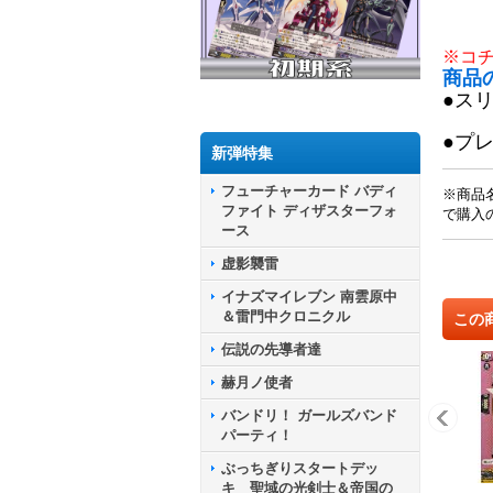
※コ
商品
●ス
●プ
新弾特集
フューチャーカード バディ
※商品
ファイト ディザスターフォ
で購入
ース
虚影襲雷
イナズマイレブン 南雲原中
＆雷門中クロニクル
この
伝説の先導者達
赫月ノ使者
バンドリ！ ガールズバンド
パーティ！
ぶっちぎりスタートデッ
キ 聖域の光剣士＆帝国の