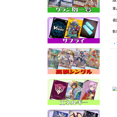
重
在
数