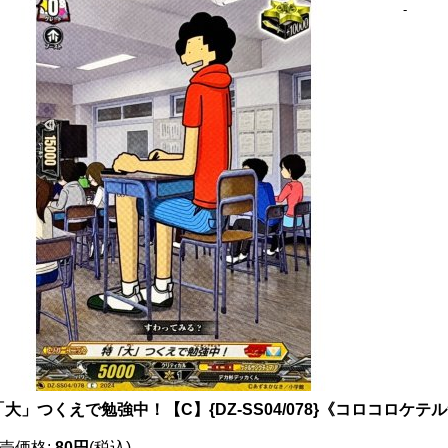
-
「大」つくえで勉強中！【C】{DZ-SS04/078}《コロコロケ
売価格
:
80円
(税込)