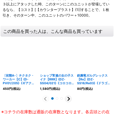
３以上にアタックした時、このターンにこのユニットが登場してい
るなら、【コスト】[【カウンターブラスト】(1)]することで、１枚
引き、そのターン中、このユニットのパワー＋10000。
この商品を買った人は、こんな商品も買っています
〔状態A-〕チクタク・
ショップ常連の女の子ス
鉄腕竜ガルグレックス
ワーカー【C】{D-
イナ【RRR】{DZ-
【Re】{DZ-
PV01/205}《ギアクロ
SS04/021}《コロコロ
SS16/Re03}《ドラゴン
ニクル》
リリカルモナステリオ》
エンパイア》
450
円
(税込)
1,580
円
(税込)
80
円
(税込)
※コチラの在庫数は通販の在庫数となります。各店頭との在