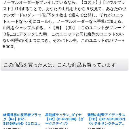
ノーマルオーダーをプレイしているなら、【コスト】[【ソウルブラ
スト】(1)]することで、あなたの山札を上から５枚見て、あなたのヴ
ァンガードのグレード以下を１枚まで選んで公開し、それがユニッ
トカードなら(R)にコールし、ノーマルオーダーなら手札に加える。
山札をシャッフルする。・【自】【(R)】：このユニットがグレード
３以上にアタックした時、このユニットと同じ縦列のユニットのい
ない相手の(R)１つにつき、そのバトル中、このユニットのパワー＋
5000。
この商品を買った人は、こんな商品も買っています
終焉世界の反逆者ブラッ
星刻姫テュラン_ダイナ
遍歴の剣聖アイディラス
ク【Re】{DZ-
【FR】{D-PR/586}《ダ
【TD】{DZ-SS13/007}
SS16/Re44}《コロコ
ークステイツ》
《ケテルサンクチュア
ロ/ブラントゲート》
リ》