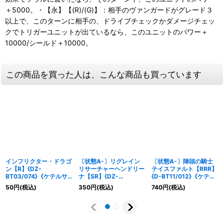
＋5000。・【永】【(R)/(G)】：相手のヴァンガードがグレード３
以上で、このターンに相手の、ドライブチェックかダメージチェッ
クでトリガーユニットが出ているなら、このユニットのパワー＋
10000/シールド＋10000。
この商品を買った人は、こんな商品も買っています
インフリクター・ドラゴ
〔状態A-〕リグレイン
〔状態A-〕陣頭の騎士
ン【R】{DZ-
リサーチャーヘンドリー
テイスファルト【RRR】
BT03/074}《ケテルサ
ナ【SR】{DZ-
{D-BT11/012}《ケテル
ンクチュアリ》
BT13/SR22}《ブラント
サンクチュアリ》
50
円
(税込)
350
円
(税込)
740
円
(税込)
ゲート》