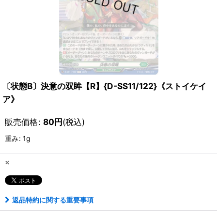
〔状態B〕決意の双眸【R】{D-SS11/122}《ストイケイ
ア》
販売価格
:
80
円
(税込)
重み
:
1g
×
返品特約に関する重要事項