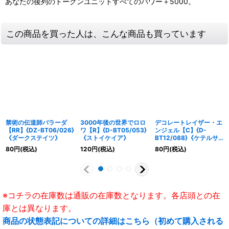
あなたの後列のトークンユニットすべてのパワー＋5000。
この商品を買った人は、こんな商品も買っています
禁術の伝道師パラーダ
3000年後の世界でロロ
デコレートレイザー・エ
【RR】{DZ-BT06/026}
ワ【R】{D-BT05/053}
ンジェル【C】{D-
《ダークステイツ》
《ストイケイア》
BT12/088}《ケテルサ
ンクチュアリ》
80
円
(税込)
120
円
(税込)
80
円
(税込)
※コチラの在庫数は通販の在庫数となります。各店頭との在
庫とは異なります。
商品の状態表記についての詳細はこちら（初めて購入される