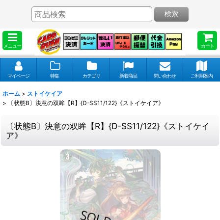
検索
メニュー
カート
マイページ
特集
カテゴリ
新着商品
問い合わせ
ご利用案内
ホーム
>
ストイケイア
>
〔状態B〕決意の双眸【R】{D-SS11/122}《ストイケイア》
〔状態B〕決意の双眸【R】{D-SS11/122}《ストイケイ
ア》