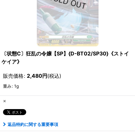
〔状態C〕狂乱の令嬢【SP】{D-BT02/SP30}《ストイ
ケイア》
販売価格
:
2,480
円
(税込)
重み
:
1g
×
返品特約に関する重要事項