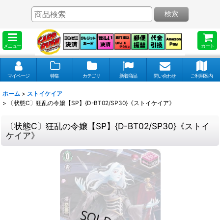
検索
メニュー
カート
マイページ
特集
カテゴリ
新着商品
問い合わせ
ご利用案内
ホーム
>
ストイケイア
>
〔状態C〕狂乱の令嬢【SP】{D-BT02/SP30}《ストイケイア》
〔状態C〕狂乱の令嬢【SP】{D-BT02/SP30}《ストイ
ケイア》