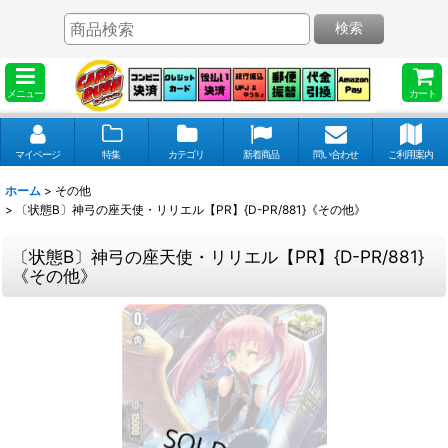
検索
メニュー
カート
マイページ
特集
カテゴリ
新着商品
問い合わせ
ご利用案内
ホーム
>
その他
>
〔状態B〕神弓の座天使・リリエル【PR】{D-PR/881}《その他》
〔状態B〕神弓の座天使・リリエル【PR】{D-PR/881}
《その他》