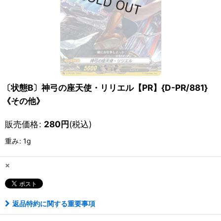
〔状態B〕神弓の座天使・リリエル【PR】{D-PR/881}
《その他》
販売価格
:
280
円
(税込)
重み
:
1g
×
返品特約に関する重要事項