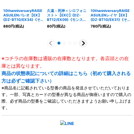
10thanniversaryRAISE
久遠：死神＜シロフォニ
10thanniversaryRAISE
ASUILENパレオ【EX】
スト＞【EXC】{DZ-
ASUILENレイヤ【EX】
{DZ-BT10/EX34}《そ
BT12/EX09}《モンスタ
{DZ-BT10/EX31}《その
の他》
ーストライク》
他》
880
円
(税込)
80
円
(税込)
780
円
(税込)
※コチラの在庫数は通販の在庫数となります。各店頭との在
庫とは異なります。
商品の状態表記についての詳細はこちら（初めて購入される
方は必ずご確認下さい）
※商品名に記載されている型番の商品を発送させていただいておりま
す。一部、写真とカードの型番が異なる商品が御座いますので購入の
際、必ず商品の型番をご確認していただきますようお願い申し上げま
す。