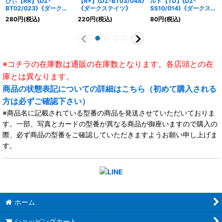
びぃ【RR】{DZ-
【R+】{DZ-BT03/048}
ルド【TD】{DZ-
BT02/023}《ダークス
《ダークステイツ》
SS10/014}《ダークステ
テイツ》
イツ》
280
円
(税込)
220
円
(税込)
80
円
(税込)
※コチラの在庫数は通販の在庫数となります。各店頭との在
庫とは異なります。
商品の状態表記についての詳細はこちら（初めて購入される
方は必ずご確認下さい）
※商品名に記載されている型番の商品を発送させていただいておりま
す。一部、写真とカードの型番が異なる商品が御座いますので購入の
際、必ず商品の型番をご確認していただきますようお願い申し上げま
す。
ホーム
ショッピングカート