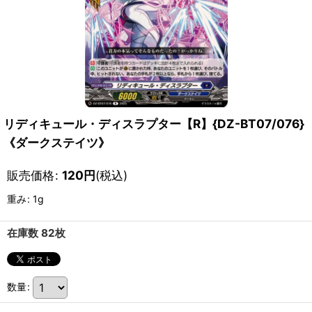
リディキュール・ディスラプター【R】{DZ-BT07/076}
《ダークステイツ》
販売価格
:
120
円
(税込)
重み
:
1g
在庫数 82枚
数量
: