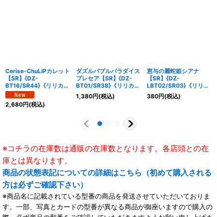
Cerise-ChuLiPカレット
ダズルバブルパラダイス
恵与の麗蛇姫シアナ
【SR】{DZ-
プレセア【SR】{DZ-
【SR】{DZ-
BT16/SR44}《リリカル
BT01/SR38}《リリカル
LBT02/SR03}《リリカ
モナステリオ》
モナステリオ》
ルモナステリオ》
1,380
円
(税込)
380
円
(税込)
2,680
円
(税込)
※コチラの在庫数は通販の在庫数となります。各店頭との在
庫とは異なります。
商品の状態表記についての詳細はこちら（初めて購入される
方は必ずご確認下さい）
※商品名に記載されている型番の商品を発送させていただいておりま
す。一部、写真とカードの型番が異なる商品が御座いますので購入の