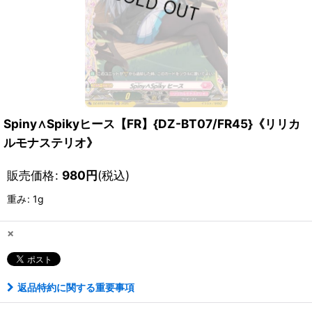
Spiny∧Spikyヒース【FR】{DZ-BT07/FR45}《リリカ
ルモナステリオ》
販売価格
:
980
円
(税込)
重み
:
1g
×
返品特約に関する重要事項