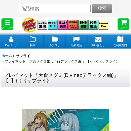
検索
メニュー
カート
マイページ
特集
カテゴリ
新着商品
問い合わせ
ご利用案内
ホーム
>
サプライ
>
プレイマット『大倉メグミ(Divinezデラックス編)』【-】{-}《サプライ》
プレイマット『大倉メグミ(Divinezデラックス編)』
【-】{-}《サプライ》