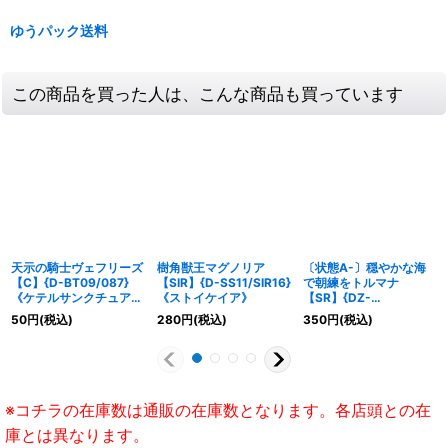
ゆうパック送料
この商品を買った人は、こんな商品も買っています
天示の騎士ヴェフリーズ
樹角獣王マグノリア
〔状態A-〕穏やかな海
【C】{D-BT09/087}
【SIR】{D-SS11/SIR16}
で朝練をトルマナ
《ケテルサンクチュア
《ストイケイア》
【SR】{DZ-
リ》
BT05/SR41}《リリカル
50
円
(税込)
280
円
(税込)
350
円
(税込)
モナステリオ》
※コチラの在庫数は通販の在庫数となります。各店頭との在
庫とは異なります。