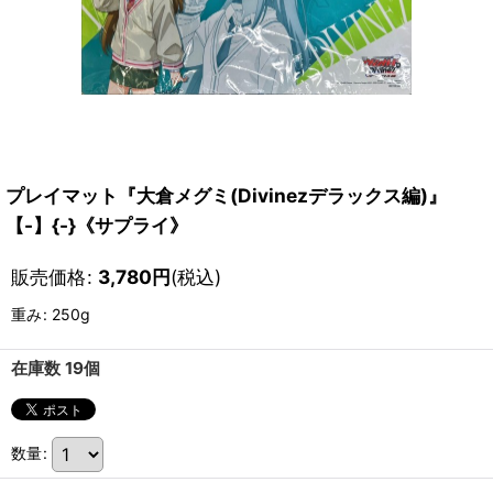
プレイマット『大倉メグミ(Divinezデラックス編)』
【-】{-}《サプライ》
販売価格
:
3,780
円
(税込)
重み
:
250g
在庫数 19個
数量
: