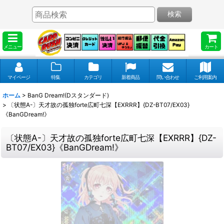
検索
メニュー
カート
マイページ
特集
カテゴリ
新着商品
問い合わせ
ご利用案内
ホーム
>
BanG Dream!(Dスタンダード)
>
〔状態A-〕天才故の孤独forte広町七深【EXRRR】{DZ-BT07/EX03}
《BanGDream!》
〔状態A-〕天才故の孤独forte広町七深【EXRRR】{DZ-
BT07/EX03}《BanGDream!》