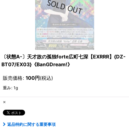
〔状態A-〕天才故の孤独forte広町七深【EXRRR】{DZ-
BT07/EX03}《BanGDream!》
販売価格
:
100
円
(税込)
重み
:
1g
×
返品特約に関する重要事項