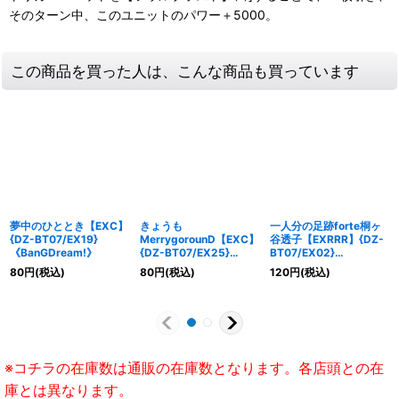
そのターン中、このユニットのパワー＋5000。
この商品を買った人は、こんな商品も買っています
夢中のひととき【EXC】
きょうも
一人分の足跡forte桐ヶ
{DZ-BT07/EX19}
MerrygorounD【EXC】
谷透子【EXRRR】{DZ-
《BanGDream!》
{DZ-BT07/EX25}
BT07/EX02}
《BanGDream!》
《BanGDream!》
80
円
(税込)
80
円
(税込)
120
円
(税込)
※コチラの在庫数は通販の在庫数となります。各店頭との在
庫とは異なります。