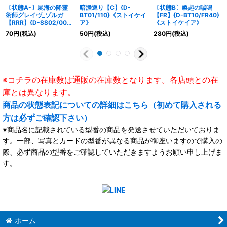
〔状態A-〕屍海の降霊
暗澹巡り【C】{D-
〔状態B〕喚起の喘鳴
術師グレイヴ_ゾルガ
BT01/110}《ストイケイ
【FR】{D-BT10/FR40}
【RRR】{D-SS02/009}
ア》
《ストイケイア》
《ストイケイア》
70
円
(税込)
50
円
(税込)
280
円
(税込)
※コチラの在庫数は通販の在庫数となります。各店頭との在
庫とは異なります。
商品の状態表記についての詳細はこちら（初めて購入される
方は必ずご確認下さい）
※商品名に記載されている型番の商品を発送させていただいておりま
す。一部、写真とカードの型番が異なる商品が御座いますので購入の
際、必ず商品の型番をご確認していただきますようお願い申し上げま
す。
ホーム