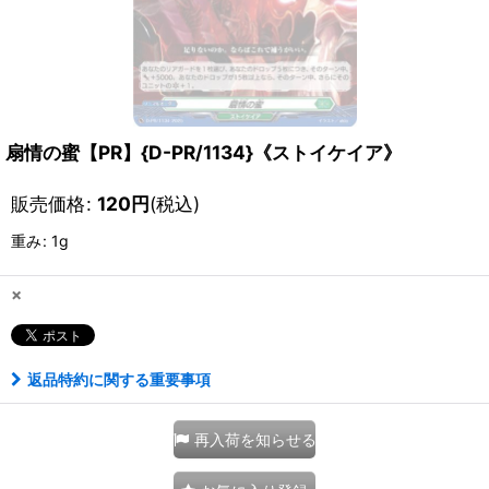
扇情の蜜【PR】{D-PR/1134}《ストイケイア》
販売価格
:
120
円
(税込)
重み
:
1g
×
返品特約に関する重要事項
再入荷を知らせる