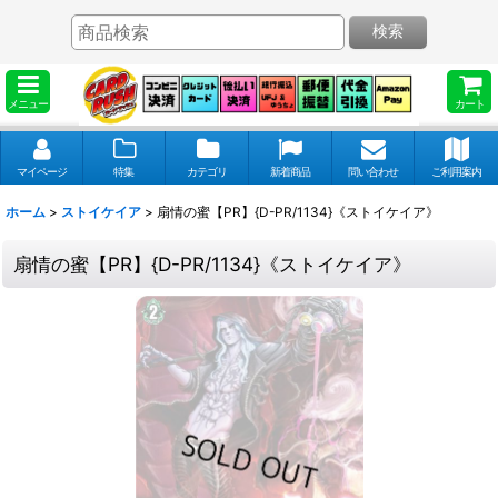
検索
メニュー
カート
マイページ
特集
カテゴリ
新着商品
問い合わせ
ご利用案内
ホーム
>
ストイケイア
>
扇情の蜜【PR】{D-PR/1134}《ストイケイア》
扇情の蜜【PR】{D-PR/1134}《ストイケイア》