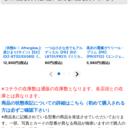
〔状態A-〕Afterglow上
一つは小さな光でもアル
黒衣の震撼ガウリール・
原ひまり(サイン)【EX】
ディエル【FR】{DZ-
プリム【PR】
{DZ-BT02/EX08S}《そ
LBT01/FR21}《リリカ
{PR/0732}《エンジェル
の他》
ルモナステリオ》
フェザー》
12,800
円
(税込)
80
円
(税込)
5,980
円
(税込)
※コチラの在庫数は通販の在庫数となります。各店頭との在
庫とは異なります。
商品の状態表記についての詳細はこちら（初めて購入される
方は必ずご確認下さい）
※商品名に記載されている型番の商品を発送させていただいておりま
す。一部、写真とカードの型番が異なる商品が御座いますので購入の