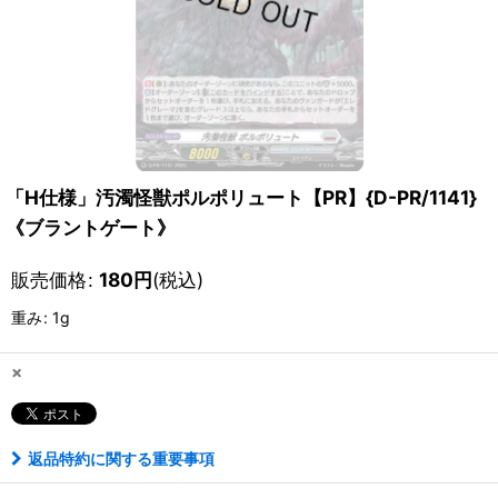
「H仕様」汚濁怪獣ポルポリュート【PR】{D-PR/1141}
《ブラントゲート》
販売価格
:
180
円
(税込)
重み
:
1g
×
返品特約に関する重要事項