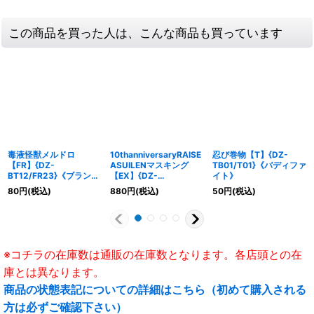
この商品を買った人は、こんな商品も買っています
毒液怪獣メルドロ
10thanniversaryRAISE
忍び巻物【T】{DZ-
【FR】{DZ-
ASUILENマスキング
TB01/T01}《バディファ
BT12/FR23}《ブラント
【EX】{DZ-
イト》
ゲート》
BT10/EX33}《その他》
80
円
(税込)
880
円
(税込)
50
円
(税込)
※コチラの在庫数は通販の在庫数となります。各店頭との在
庫とは異なります。
商品の状態表記についての詳細はこちら（初めて購入される
方は必ずご確認下さい）