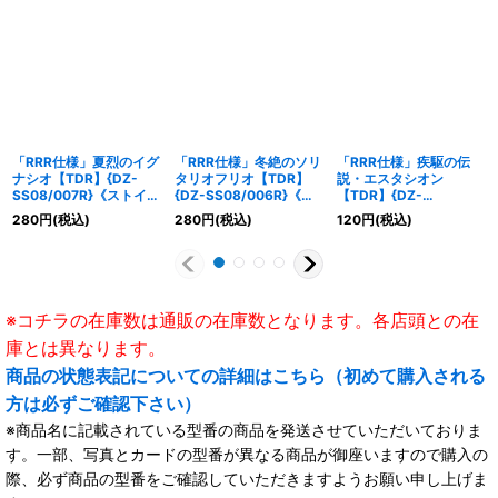
「RRR仕様」夏烈のイグ
「RRR仕様」冬絶のソリ
「RRR仕様」疾駆の伝
ナシオ【TDR】{DZ-
タリオフリオ【TDR】
説・エスタシオン
SS08/007R}《ストイケ
{DZ-SS08/006R}《ス
【TDR】{DZ-
イア》
トイケイア》
SS08/001R}《ストイケ
280
円
(税込)
280
円
(税込)
120
円
(税込)
イア》
※コチラの在庫数は通販の在庫数となります。各店頭との在
庫とは異なります。
商品の状態表記についての詳細はこちら（初めて購入される
方は必ずご確認下さい）
※商品名に記載されている型番の商品を発送させていただいておりま
す。一部、写真とカードの型番が異なる商品が御座いますので購入の
際、必ず商品の型番をご確認していただきますようお願い申し上げま