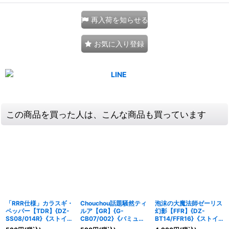
再入荷を知らせる
お気に入り登録
この商品を買った人は、こんな商品も買っています
「RRR仕様」カラスギ・
Chouchou話題騒然ティ
泡沫の大魔法師ゼーリス
ペッパー【TDR】{DZ-
ルア【GR】{G-
幻影【FFR】{DZ-
SS08/014R}《ストイケ
CB07/002}《バミュー
BT14/FFR16}《ストイ
イア》
ダ△》
ケイア》