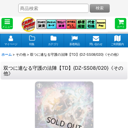
検索
メニュー
カート
マイページ
特集
カテゴリ
新着商品
問い合わせ
ご利用案内
ホーム
>
その他
>
双つに連なる守護の法陣【TD】{DZ-SS08/020}《その他》
双つに連なる守護の法陣【TD】{DZ-SS08/020}《その
他》