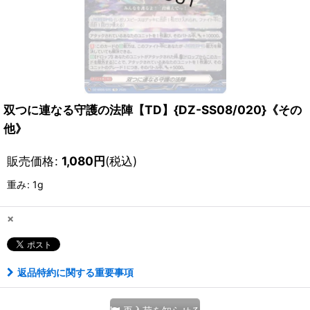
双つに連なる守護の法陣【TD】{DZ-SS08/020}《その
他》
販売価格
:
1,080
円
(税込)
重み
:
1g
×
返品特約に関する重要事項