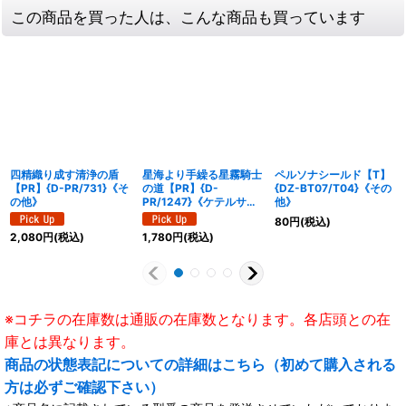
この商品を買った人は、こんな商品も買っています
四精織り成す清浄の盾
星海より手繰る星霧騎士
ペルソナシールド【T】
【PR】{D-PR/731}《そ
の道【PR】{D-
{DZ-BT07/T04}《その
の他》
PR/1247}《ケテルサン
他》
クチュアリ》
80
円
(税込)
2,080
円
(税込)
1,780
円
(税込)
※コチラの在庫数は通販の在庫数となります。各店頭との在
庫とは異なります。
商品の状態表記についての詳細はこちら（初めて購入される
方は必ずご確認下さい）