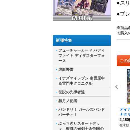
●ス
●プ
※商品
で購入
新弾特集
フューチャーカード バディ
ファイト ディザスターフォ
この
ース
虚影襲雷
イナズマイレブン 南雲原中
＆雷門中クロニクル
伝説の先導者達
赫月ノ使者
ディ
バンドリ！ ガールズバンド
ナタリ
パーティ！
05/
2,18
ぶっちぎりスタートデッ
イツ
在庫数 
キ 聖域の光剣士＆帝国の