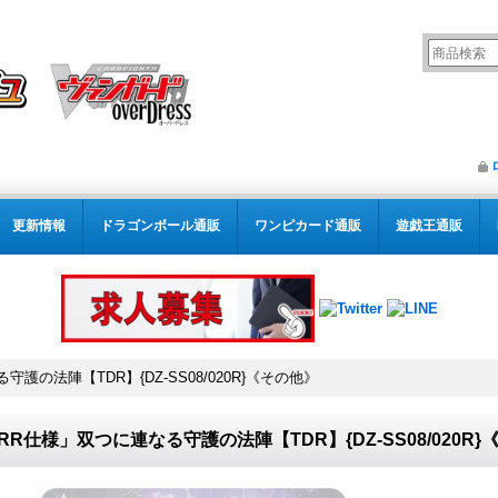
更新情報
ドラゴンボール通販
ワンピカード通販
遊戯王通販
護の法陣【TDR】{DZ-SS08/020R}《その他》
RR仕様」双つに連なる守護の法陣【TDR】{DZ-SS08/020R