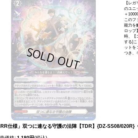
【レガ
のユニ
＋10
このフ
能力を
ロップ
時、【
する]
ットを
つき、
RR仕様」双つに連なる守護の法陣【TDR】{DZ-SS08/020R
売価格
:
1,180円
(税込)