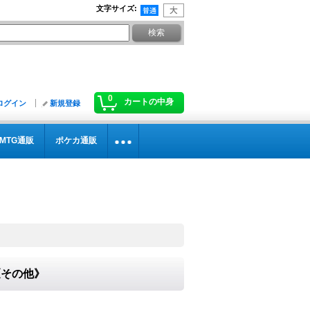
文字サイズ
:
0
カートの中身
ログイン
新規登録
MTG通販
ポケカ通販
}《その他》