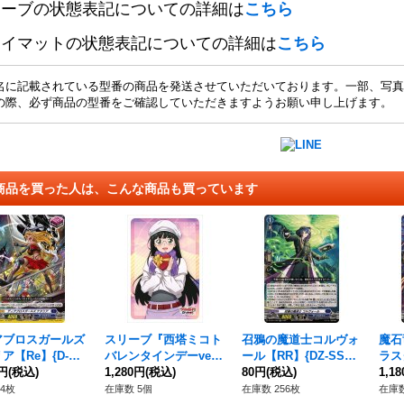
リーブの状態表記についての詳細は
こちら
レイマットの状態表記についての詳細は
こちら
名に記載されている型番の商品を発送させていただいております。一部、写真
の際、必ず商品の型番をご確認していただきますようお願い申し上げます。
商品を買った人は、こんな商品も買っています
アブロスガールズ
スリーブ『西塔ミコト
召鴉の魔道士コルヴォ
魔石
ア【Re】{D-SS
バレンタインデーver
ール【RR】{DZ-SS11/
ラス
Re11}《ダークステ
0円
(税込)
(エクストラVol.135)』
1,280円
(税込)
022}《ダークステイ
80円
(税込)
R/
1,1
》
70枚入り【-】{-}《サ
ツ》
イツ
4枚
在庫数 5個
在庫数 256枚
在庫数