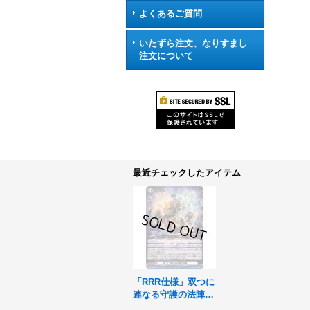
よくあるご質問
いたずら注文、なりすまし
注文について
最近チェックしたアイテム
「RRR仕様」双つに
連なる守護の法陣
【TDR】{DZ-SS08/