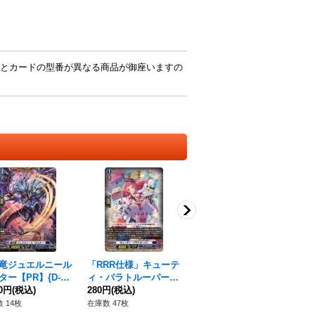
とカードの型番が異なる商品が御座いますの
竜ジュエルニール
「RRR仕様」キューテ
ジュエルコア・ドラゴ
Ra
ター【PR】{D-P
ィ・パラトルーパー
ングリント【PR】{D-
【R
1571}《ダークステ
80円
(税込)
【TDR】{DZ-SS02/00
280円
(税込)
PR/1572}《ダークス
880円
(税込)
0
28
》
8R}《ダークステイ
テイツ》
テ
 14枚
在庫数 47枚
在庫数 16枚
在庫