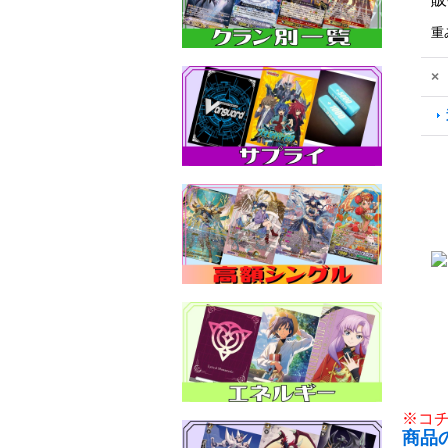
重
×
※コ
商品