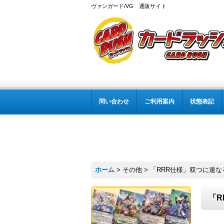
ヴァンガード/VG 通販サイト
問い合わせ
ご利用案内
状態表記
ホーム
>
その他
>
「RRR仕様」双つに連なる守
「R