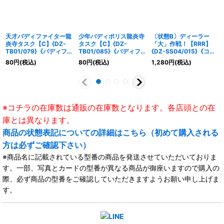
天才バディファイター龍
少年バディポリス龍炎寺
〔状態B〕ディーラー
炎寺タスク【C】{DZ-
タスク【C】{DZ-
「大」作戦！【RRR】
TB01/079}《バディフ
TB01/085}《バディフ
{DZ-SS04/015}《コロ
ァイト》
ァイト》
コロケテルサンクチュア
80
円
(税込)
80
円
(税込)
1,280
円
(税込)
リ》
※コチラの在庫数は通販の在庫数となります。各店頭との在
庫とは異なります。
商品の状態表記についての詳細はこちら（初めて購入される
方は必ずご確認下さい）
※商品名に記載されている型番の商品を発送させていただいておりま
す。一部、写真とカードの型番が異なる商品が御座いますので購入の
際、必ず商品の型番をご確認していただきますようお願い申し上げま
す。