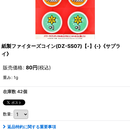
紙製ファイターズコイン(DZ-SS07)【-】{-}《サプラ
イ》
販売価格
:
80
円
(税込)
重み
:
1g
在庫数 42個
数量
:
返品特約に関する重要事項