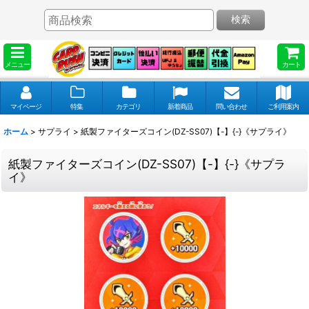
検索
メニュー
カート
マイページ
特集
カテゴリ
新着商品
問い合わせ
ご利用案内
ホーム
>
サプライ
>
紙製ファイターズコイン(DZ-SS07)【-】{-}《サプライ》
紙製ファイターズコイン(DZ-SS07)【-】{-}《サプラ
イ》