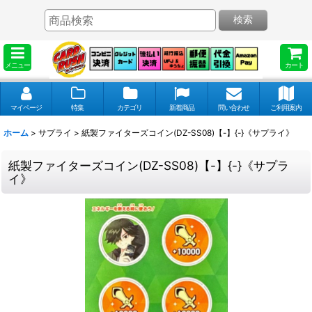
検索
メニュー
カート
マイページ
特集
カテゴリ
新着商品
問い合わせ
ご利用案内
ホーム
>
サプライ
>
紙製ファイターズコイン(DZ-SS08)【-】{-}《サプライ》
紙製ファイターズコイン(DZ-SS08)【-】{-}《サプラ
イ》