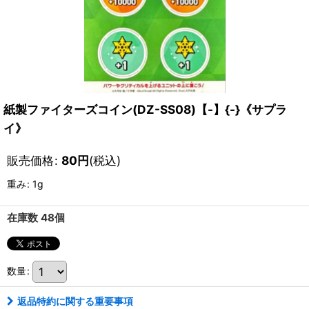
紙製ファイターズコイン(DZ-SS08)【-】{-}《サプラ
イ》
販売価格
:
80
円
(税込)
重み
:
1g
在庫数 48個
数量
:
返品特約に関する重要事項