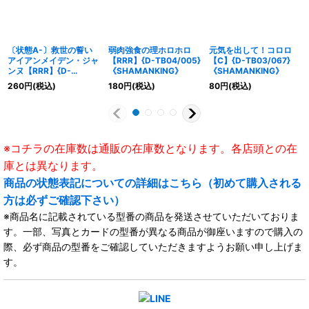
〔状態A-〕救世の誓い
弱肉強食の理ホロホロ
元気を出して！コロロ
アイアンメイデン・ジャ
【RRR】{D-TB04/005}
【C】{D-TB03/067}
ンヌ【RRR】{D-
《SHAMANKING》
《SHAMANKING》
TB04/009}
260
円
(税込)
180
円
(税込)
80
円
(税込)
《SHAMANKING》
※コチラの在庫数は通販の在庫数となります。各店頭との在
庫とは異なります。
商品の状態表記についての詳細はこちら（初めて購入される
方は必ずご確認下さい）
※商品名に記載されている型番の商品を発送させていただいておりま
す。一部、写真とカードの型番が異なる商品が御座いますので購入の
際、必ず商品の型番をご確認していただきますようお願い申し上げま
す。