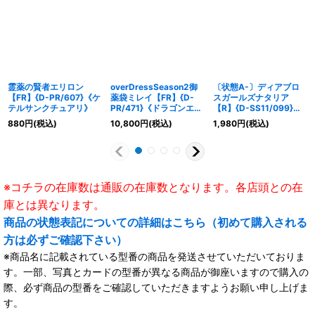
霊薬の賢者エリロン
overDressSeason2御
〔状態A-〕ディアブロ
【FR】{D-PR/607}《ケ
薬袋ミレイ【FR】{D-
スガールズナタリア
テルサンクチュアリ》
PR/471}《ドラゴンエン
【R】{D-SS11/099}
パイア》
《ダークステイツ》
880
円
(税込)
10,800
円
(税込)
1,980
円
(税込)
※コチラの在庫数は通販の在庫数となります。各店頭との在
庫とは異なります。
商品の状態表記についての詳細はこちら（初めて購入される
方は必ずご確認下さい）
※商品名に記載されている型番の商品を発送させていただいておりま
す。一部、写真とカードの型番が異なる商品が御座いますので購入の
際、必ず商品の型番をご確認していただきますようお願い申し上げま
す。