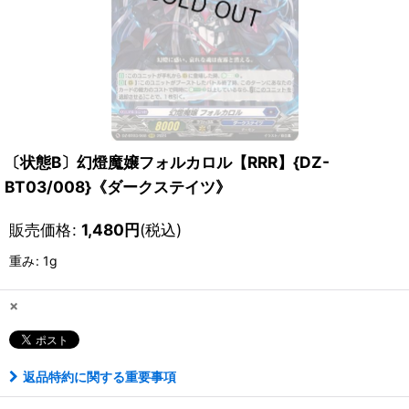
〔状態B〕幻燈魔嬢フォルカロル【RRR】{DZ-
BT03/008}《ダークステイツ》
販売価格
:
1,480
円
(税込)
重み
:
1g
×
返品特約に関する重要事項