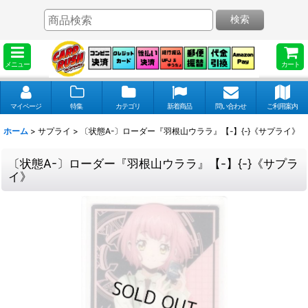
検索
メニュー
カート
マイページ
特集
カテゴリ
新着商品
問い合わせ
ご利用案内
ホーム
>
サプライ
>
〔状態A-〕ローダー『羽根山ウララ』【-】{-}《サプライ》
〔状態A-〕ローダー『羽根山ウララ』【-】{-}《サプラ
イ》