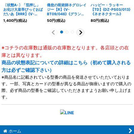
〔状態A-〕「箔押し」
倦怠の呪術師ネグロレイ
ハッピー・ラッキー
お化け大皇帝びっぐおば
ジー【R】{V-
【TD】{DZ-PS03/013}
だいあ【RRR】{V-
BT09/046}《グランブ
《ネオネクタール》
SS01/025}《グランブ
ルー》
1,400
円
(税込)
50
円
(税込)
80
円
(税込)
ルー》
※コチラの在庫数は通販の在庫数となります。各店頭との在
庫とは異なります。
商品の状態表記についての詳細はこちら（初めて購入される
方は必ずご確認下さい）
※商品名に記載されている型番の商品を発送させていただいておりま
す。一部、写真とカードの型番が異なる商品が御座いますので購入の
際、必ず商品の型番をご確認していただきますようお願い申し上げま
す。
ホーム