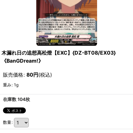
木漏れ日の追想高松燈【EXC】{DZ-BT08/EX03}
《BanGDream!》
販売価格
:
80
円
(税込)
重み
:
1g
在庫数 104枚
数量
: