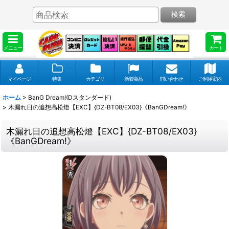
検索
メニュー
カート
マイページ
特集
カテゴリ
新着商品
問い合わせ
ご利用案内
ホーム
>
BanG Dream!(Dスタンダード)
>
木漏れ日の追想高松燈【EXC】{DZ-BT08/EX03}《BanGDream!》
木漏れ日の追想高松燈【EXC】{DZ-BT08/EX03}
《BanGDream!》