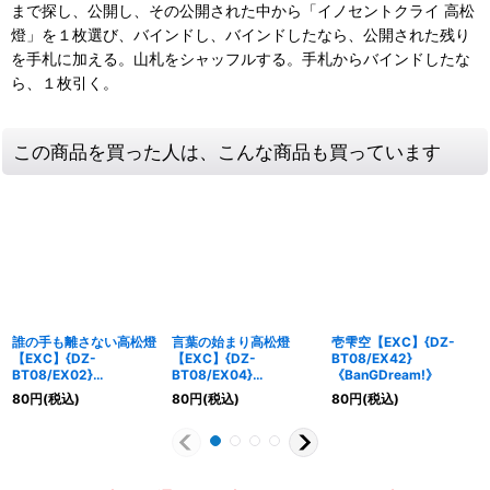
まで探し、公開し、その公開された中から「イノセントクライ 高松
燈」を１枚選び、バインドし、バインドしたなら、公開された残り
を手札に加える。山札をシャッフルする。手札からバインドしたな
ら、１枚引く。
この商品を買った人は、こんな商品も買っています
誰の手も離さない高松燈
言葉の始まり高松燈
壱雫空【EXC】{DZ-
【EXC】{DZ-
【EXC】{DZ-
BT08/EX42}
BT08/EX02}
BT08/EX04}
《BanGDream!》
《BanGDream!》
《BanGDream!》
80
円
(税込)
80
円
(税込)
80
円
(税込)