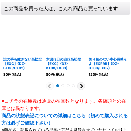
この商品を買った人は、こんな商品も買っています
誰の手も離さない高松燈
木漏れ日の追想高松燈
飾り気のない本心長崎そ
【EXC】{DZ-
【EXC】{DZ-
よ【EXRRR】{DZ-
BT08/EX02}
BT08/EX03}
BT08/EX07}
《BanGDream!》
《BanGDream!》
《BanGDream!》
80
円
(税込)
80
円
(税込)
120
円
(税込)
※コチラの在庫数は通販の在庫数となります。各店頭との在
庫とは異なります。
商品の状態表記についての詳細はこちら（初めて購入される
方は必ずご確認下さい）
※商品名に記載されている型番の商品を発送させていただいておりま