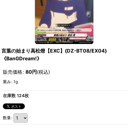
言葉の始まり高松燈【EXC】{DZ-BT08/EX04}
《BanGDream!》
販売価格
:
80
円
(税込)
重み
:
1g
在庫数 124枚
数量
: