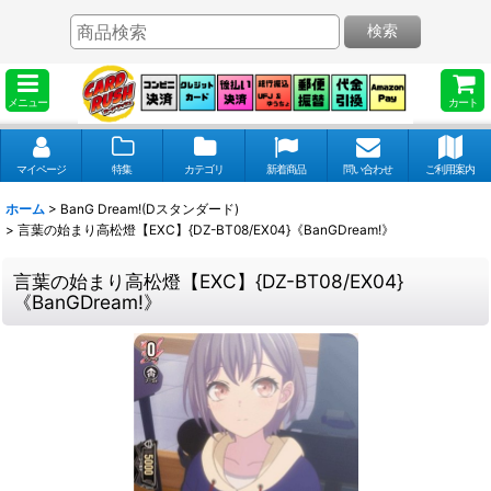
検索
メニュー
カート
マイページ
特集
カテゴリ
新着商品
問い合わせ
ご利用案内
ホーム
>
BanG Dream!(Dスタンダード)
>
言葉の始まり高松燈【EXC】{DZ-BT08/EX04}《BanGDream!》
言葉の始まり高松燈【EXC】{DZ-BT08/EX04}
《BanGDream!》