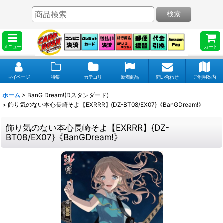
検索
メニュー
カート
マイページ
特集
カテゴリ
新着商品
問い合わせ
ご利用案内
ホーム
>
BanG Dream!(Dスタンダード)
>
飾り気のない本心長崎そよ【EXRRR】{DZ-BT08/EX07}《BanGDream!》
飾り気のない本心長崎そよ【EXRRR】{DZ-
BT08/EX07}《BanGDream!》