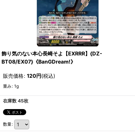
飾り気のない本心長崎そよ【EXRRR】{DZ-
BT08/EX07}《BanGDream!》
販売価格
:
120
円
(税込)
重み
:
1g
在庫数 45枚
数量
: