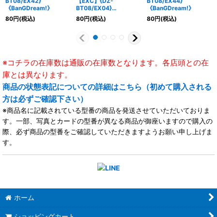
BT08/EX42}
【EXC】{DZ-
BT08/EX44}
《BanGDream!》
BT08/EX04}
《BanGDream!》
《BanGDream!》
80
円
(税込)
80
円
(税込)
80
円
(税込)
※コチラの在庫数は通販の在庫数となります。各店頭との在
庫とは異なります。
商品の状態表記についての詳細はこちら（初めて購入される
方は必ずご確認下さい）
※商品名に記載されている型番の商品を発送させていただいておりま
す。一部、写真とカードの型番が異なる商品が御座いますので購入の
際、必ず商品の型番をご確認していただきますようお願い申し上げま
す。
ホーム
ショッピングカート