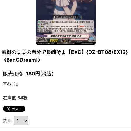
素顔のままの自分で長崎そよ【EXC】{DZ-BT08/EX12}
《BanGDream!》
販売価格
:
180
円
(税込)
重み
:
1g
在庫数 54枚
数量
: