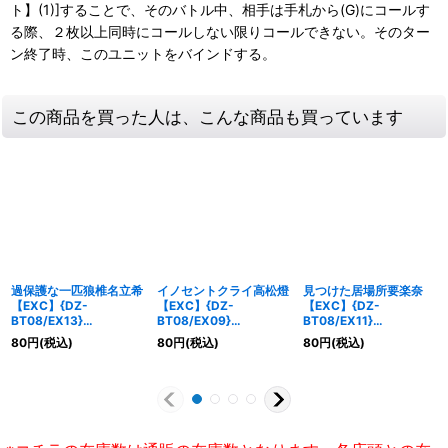
ト】(1)]することで、そのバトル中、相手は手札から(G)にコールす
る際、２枚以上同時にコールしない限りコールできない。そのター
ン終了時、このユニットをバインドする。
この商品を買った人は、こんな商品も買っています
過保護な一匹狼椎名立希
イノセントクライ高松燈
見つけた居場所要楽奈
【EXC】{DZ-
【EXC】{DZ-
【EXC】{DZ-
BT08/EX13}
BT08/EX09}
BT08/EX11}
《BanGDream!》
《BanGDream!》
《BanGDream!》
80
円
(税込)
80
円
(税込)
80
円
(税込)