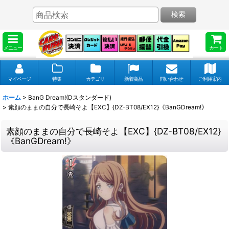
検索
メニュー
カート
マイページ
特集
カテゴリ
新着商品
問い合わせ
ご利用案内
ホーム
>
BanG Dream!(Dスタンダード)
>
素顔のままの自分で長崎そよ【EXC】{DZ-BT08/EX12}《BanGDream!》
素顔のままの自分で長崎そよ【EXC】{DZ-BT08/EX12}
《BanGDream!》