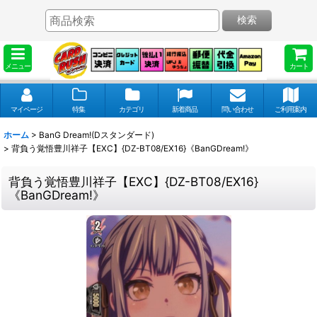
検索
メニュー
カート
マイページ
特集
カテゴリ
新着商品
問い合わせ
ご利用案内
ホーム
>
BanG Dream!(Dスタンダード)
>
背負う覚悟豊川祥子【EXC】{DZ-BT08/EX16}《BanGDream!》
背負う覚悟豊川祥子【EXC】{DZ-BT08/EX16}
《BanGDream!》