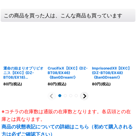
この商品を買った人は、こんな商品も買っています
運命の始まりオブリビオ
CrucifixX【EXC】{DZ-
ImprisonedXII【EXC】
ニス【EXC】{DZ-
BT08/EX46}
{DZ-BT08/EX48}
BT08/EX18}
《BanGDream!》
《BanGDream!》
《BanGDream!》
80
円
(税込)
80
円
(税込)
80
円
(税込)
※コチラの在庫数は通販の在庫数となります。各店頭との在
庫とは異なります。
商品の状態表記についての詳細はこちら（初めて購入される
方は必ずご確認下さい）