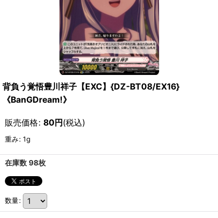
背負う覚悟豊川祥子【EXC】{DZ-BT08/EX16}
《BanGDream!》
販売価格
:
80
円
(税込)
重み
:
1g
在庫数 98枚
数量
: