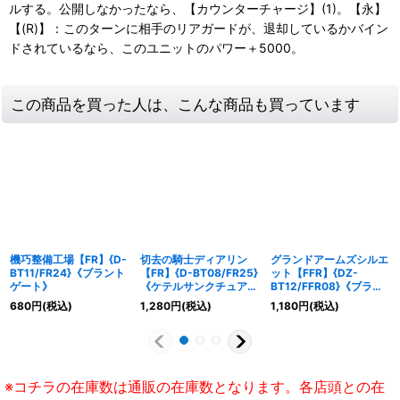
ルする。公開しなかったなら、【カウンターチャージ】(1)。【永】
【(R)】：このターンに相手のリアガードが、退却しているかバイン
ドされているなら、このユニットのパワー＋5000。
この商品を買った人は、こんな商品も買っています
機巧整備工場【FR】{D-
切去の騎士ディアリン
グランドアームズシルエ
BT11/FR24}《ブラント
【FR】{D-BT08/FR25}
ット【FFR】{DZ-
ゲート》
《ケテルサンクチュア
BT12/FFR08}《ブラン
リ》
トゲート》
680
円
(税込)
1,280
円
(税込)
1,180
円
(税込)
※コチラの在庫数は通販の在庫数となります。各店頭との在