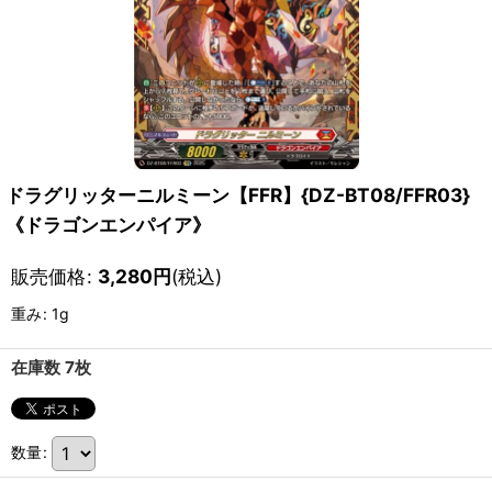
ドラグリッターニルミーン【FFR】{DZ-BT08/FFR03}
《ドラゴンエンパイア》
販売価格
:
3,280
円
(税込)
重み
:
1g
在庫数 7枚
数量
: