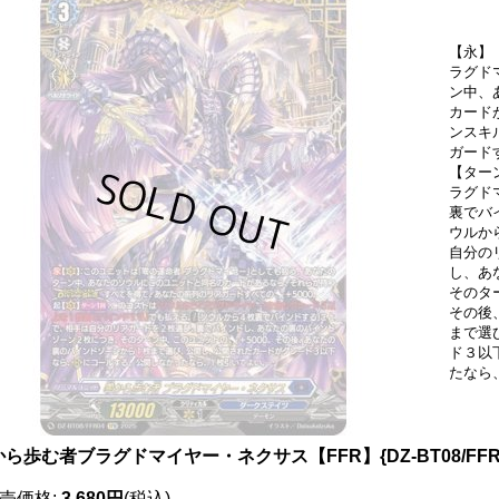
【永】
ラグド
ン中、
カード
ンスキ
ガードす
【ター
ラグド
裏でバ
ウルか
自分の
し、あ
そのタ
その後
まで選
ド３以
たなら
ら歩む者ブラグドマイヤー・ネクサス【FFR】{DZ-BT08/FF
売価格
:
3,680円
(税込)