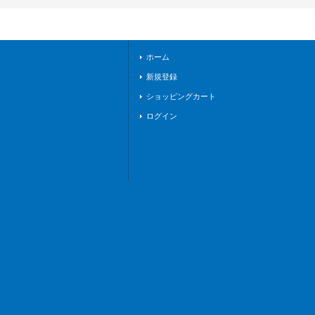
8/FFR04}《ダークス
テイツ》
ホーム
新規登録
ショッピングカート
ログイン