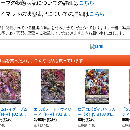
リーブの状態表記についての詳細は
こちら
レイマットの状態表記についての詳細は
こちら
名に記載されている型番の商品を発送させていただいております。一部、写真
の際、必ず商品の型番をご確認していただきますようお願い申し上げます。
商品を買った人は、こんな商品も買っています
ームレイダーザム
エラボレート・ウィザ
次元ロボダイジャッカ
「S
FFR】{DZ-BT0
ード【FFR】{DZ-BT0
ー【R】{V-BT08/040}
ティ
FR05}《ダークス
0円
(税込)
8/FFR06}《ダークス
2,480円
(税込)
《ディメンジョンポリ
80円
(税込)
ー【S
980
ツ》
テイツ》
ス》
01
5枚
在庫数 5枚
在庫数 21枚
在庫数