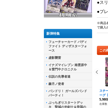
●ス
●プ
※商品
で購入
新弾特集
フューチャーカード バディ
ファイト ディザスターフォ
この
ース
虚影襲雷
イナズマイレブン 南雲原中
＆雷門中クロニクル
伝説の先導者達
赫月ノ使者
スチ
バンドリ！ ガールズバンド
ーグ【
パーティ！
2/F
5,98
ぶっちぎりスタートデッ
テイ
在庫数 
キ 聖域の光剣士＆帝国の