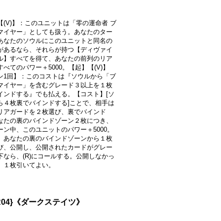
【(V)】：このユニットは「零の運命者 ブ
マイヤー」としても扱う。あなたのター
あなたのソウルにこのユニットと同名の
があるなら、それらが持つ【ディヴァイ
ル】すべてを得て、あなたの前列のリア
べてのパワー＋5000。【起】【(V)】
ン1回】：このコストは『ソウルから「ブ
マイヤー」を含むグレード３以上を１枚
インドする』でも払える。【コスト】[ソ
ら４枚裏でバインドする]ことで、相手は
リアガードを２枚選び、裏でバインド
なたの裏のバインドゾーン２枚につき、
ーン中、このユニットのパワー＋5000。
、あなたの裏のバインドゾーンから１枚
び、公開し、公開されたカードがグレー
下なら、(R)にコールする。公開しなかっ
、１枚引いてよい。
R04}《ダークステイツ》