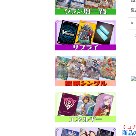
重
×
※コ
商品