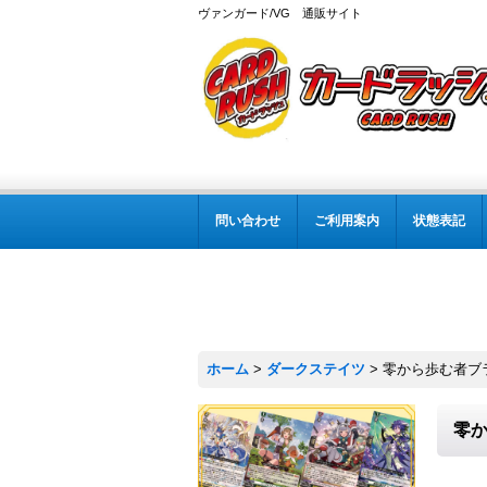
ヴァンガード/VG 通販サイト
問い合わせ
ご利用案内
状態表記
ホーム
>
ダークステイツ
>
零から歩む者ブラ
零か