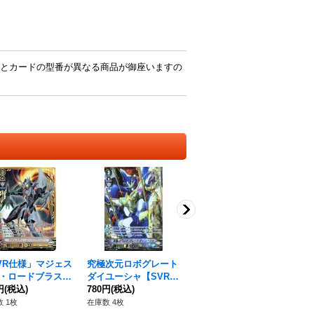
とカードの型番が異なる商品が御座いますの
VR仕様」マジェス
究極次元ロボグレート
ヴェドローク・ドラゴ
甘
・ロードブラスタ
ダイユーシャ【SVR】
ン【FFR】{DZ-BT04/
Z-
DS】{V-SS06/S
円
(税込)
{V-EB02/SV01}《ディ
780円
(税込)
FFR05}《ダークステ
5,980円
(税込)
ス
80
}《ロイヤルパラデ
メンジョンポリス》
イツ》
 1枚
在庫数 4枚
在庫数 12枚
在庫