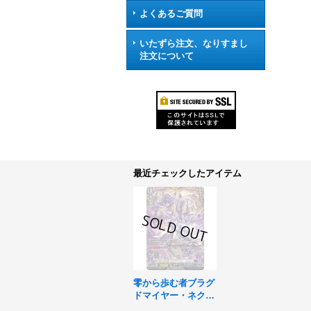
よくあるご質問
いたずら注文、なりすまし
注文について
最近チェックしたアイテム
零から歩む者ブラグ
ドマイヤー・ネクサ
ス【FFR】{DZ-BT0