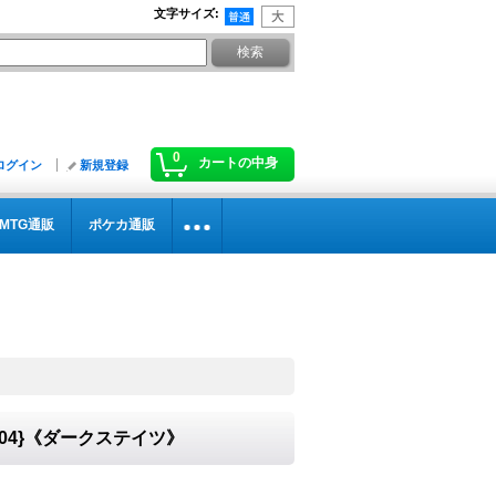
文字サイズ
:
0
カートの中身
ログイン
新規登録
MTG通販
ポケカ通販
R04}《ダークステイツ》