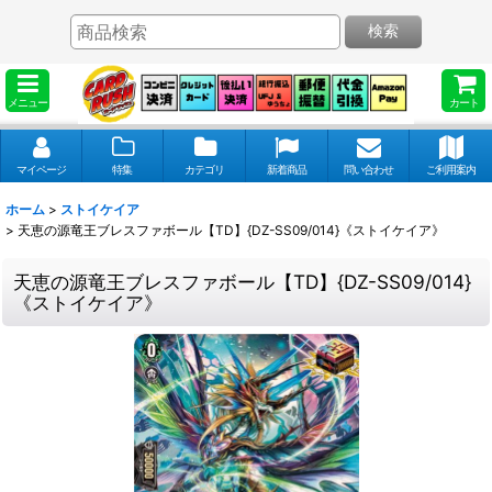
検索
メニュー
カート
マイページ
特集
カテゴリ
新着商品
問い合わせ
ご利用案内
ホーム
>
ストイケイア
>
天恵の源竜王ブレスファボール【TD】{DZ-SS09/014}《ストイケイア》
天恵の源竜王ブレスファボール【TD】{DZ-SS09/014}
《ストイケイア》