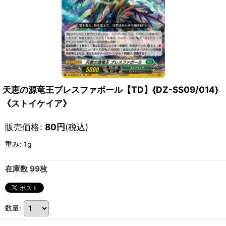
天恵の源竜王ブレスファボール【TD】{DZ-SS09/014}
《ストイケイア》
販売価格
:
80
円
(税込)
重み
:
1g
在庫数 99枚
数量
: