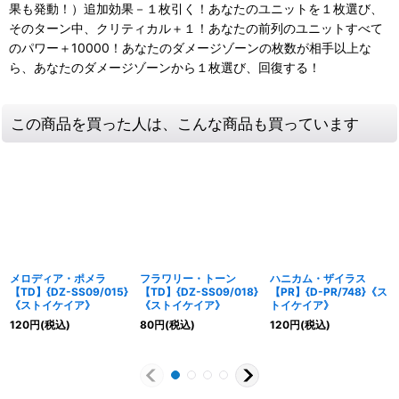
果も発動！）追加効果－１枚引く！あなたのユニットを１枚選び、
そのターン中、クリティカル＋１！あなたの前列のユニットすべて
のパワー＋10000！あなたのダメージゾーンの枚数が相手以上な
ら、あなたのダメージゾーンから１枚選び、回復する！
この商品を買った人は、こんな商品も買っています
メロディア・ポメラ
フラワリー・トーン
ハニカム・ザイラス
【TD】{DZ-SS09/015}
【TD】{DZ-SS09/018}
【PR】{D-PR/748}《ス
《ストイケイア》
《ストイケイア》
トイケイア》
120
円
(税込)
80
円
(税込)
120
円
(税込)