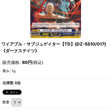
ワイアプル・サブジュゲイター【TD】{DZ-SS10/017}
《ダークステイツ》
販売価格
:
80
円
(税込)
重み
:
1g
在庫数 8枚
数量
: