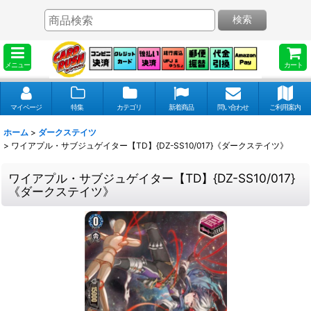
検索
メニュー
カート
マイページ
特集
カテゴリ
新着商品
問い合わせ
ご利用案内
ホーム
>
ダークステイツ
>
ワイアプル・サブジュゲイター【TD】{DZ-SS10/017}《ダークステイツ》
ワイアプル・サブジュゲイター【TD】{DZ-SS10/017}
《ダークステイツ》