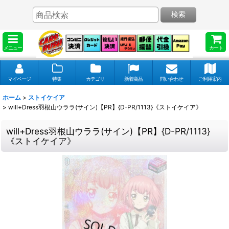
検索
メニュー
カート
マイページ
特集
カテゴリ
新着商品
問い合わせ
ご利用案内
ホーム
>
ストイケイア
>
will+Dress羽根山ウララ(サイン)【PR】{D-PR/1113}《ストイケイア》
will+Dress羽根山ウララ(サイン)【PR】{D-PR/1113}
《ストイケイア》