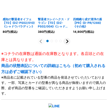
感知の撃退者オイフェ
撃退者スレイヘクス・ド
四精織り成す清浄の盾
【TD】{DZ-PS02/010}
ラゴン【TD】{DZ-
【PR】{D-PR/1288}
《シャドウパラディン》
PS02/004}《シャドウ
《その他》
パラディン》
80
円
(税込)
380
円
(税込)
14,800
円
(税込)
※コチラの在庫数は通販の在庫数となります。各店頭との在
庫とは異なります。
商品の状態表記についての詳細はこちら（初めて購入される
方は必ずご確認下さい）
※商品名に記載されている型番の商品を発送させていただいておりま
す。一部、写真とカードの型番が異なる商品が御座いますので購入の
際、必ず商品の型番をご確認していただきますようお願い申し上げま
す。