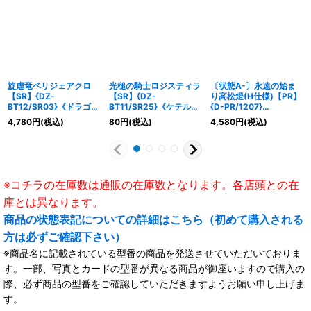
旋虐竜ベリジェアクロ
光槌の騎士ロジスティラ
〔状態A-〕永遠の始ま
【SR】{DZ-
【SR】{DZ-
り高松燈(H仕様)【PR】
BT12/SR03}《ドラゴン
BT11/SR25}《ケテルサ
{D-PR/1207}
エンパイア》
ンクチュアリ》
《BanGDream!》
4,780
円
(税込)
80
円
(税込)
4,580
円
(税込)
※コチラの在庫数は通販の在庫数となります。各店頭との在
庫とは異なります。
商品の状態表記についての詳細はこちら（初めて購入される
方は必ずご確認下さい）
※商品名に記載されている型番の商品を発送させていただいておりま
す。一部、写真とカードの型番が異なる商品が御座いますので購入の
際、必ず商品の型番をご確認していただきますようお願い申し上げま
す。