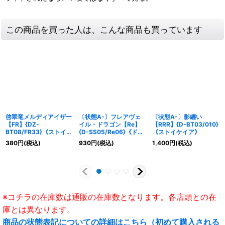
この商品を買った人は、こんな商品も買っています
啓翠竜メルディアイザー
〔状態A-〕フレアヴェ
〔状態A-〕影纏い
【FR】{DZ-
イル・ドラゴン【Re】
【RRR】{D-BT03/010}
BT08/FR33}《ストイケ
{D-SS05/Re06}《ドラ
《ストイケイア》
イア》
ゴンエンパイア》
380
円
(税込)
930
円
(税込)
1,400
円
(税込)
※コチラの在庫数は通販の在庫数となります。各店頭との在
庫とは異なります。
商品の状態表記についての詳細はこちら（初めて購入される