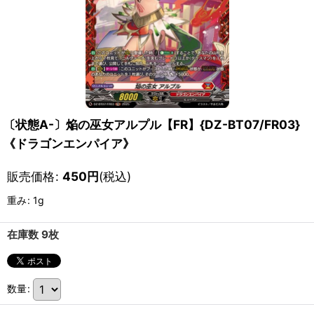
〔状態A-〕焔の巫女アルプル【FR】{DZ-BT07/FR03}
《ドラゴンエンパイア》
販売価格
:
450
円
(税込)
重み
:
1g
在庫数 9枚
数量
: