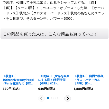
で選び、公開して手札に加え、山札をシャッフルする。【自】
【(R)】【ターン1回】：このユニットがブーストした時、【オーバ
ードレス】状態か【クロスオーバードレス】状態のあなたのユニッ
トを１枚選び、そのターン中、パワー＋5000。
この商品を買った人は、こんな商品も買っています
〔状態A-〕
〔状態A-〕[世界を笑顔
〔状態A-〕龍樹の落胤
10thanniversaryPoppi
にする日々]奥沢美咲
ドラコ・バティカル
n'Party花園たえ【EX】
【GPR】{DZ-
【FFR】{D-
{DZ-BT10/EX02}《そ
TBP01/GPR25}
BT09/FFR03}《ドラゴ
830
円
(税込)
640
円
(税込)
1,880
円
(税込)
の他》
《BanGDream!》
ンエンパイア》