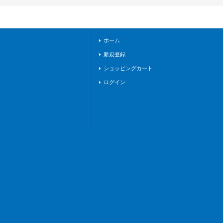
R】{DZ-BT08/FFR0
4}《ダークステイ
ツ》
ホーム
新規登録
ショッピングカート
ログイン