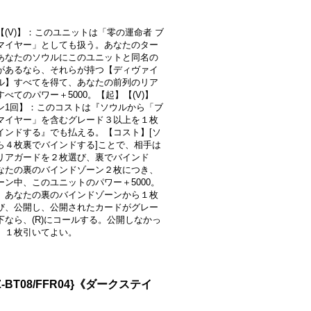
【(V)】：このユニットは「零の運命者 ブ
マイヤー」としても扱う。あなたのター
あなたのソウルにこのユニットと同名の
があるなら、それらが持つ【ディヴァイ
ル】すべてを得て、あなたの前列のリア
べてのパワー＋5000。【起】【(V)】
ン1回】：このコストは『ソウルから「ブ
マイヤー」を含むグレード３以上を１枚
インドする』でも払える。【コスト】[ソ
ら４枚裏でバインドする]ことで、相手は
リアガードを２枚選び、裏でバインド
なたの裏のバインドゾーン２枚につき、
ーン中、このユニットのパワー＋5000。
、あなたの裏のバインドゾーンから１枚
び、公開し、公開されたカードがグレー
下なら、(R)にコールする。公開しなかっ
、１枚引いてよい。
T08/FFR04}《ダークステイ