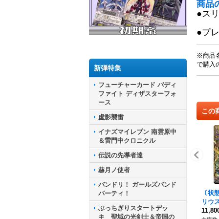
商品
●ス
●プ
※商品
で購入
新弾特集
フューチャーカード バディ
ファイト ディザスターフォ
ース
この
虚影襲雷
イナズマイレブン 南雲原中
＆雷門中クロニクル
伝説の先導者達
赫月ノ使者
バンドリ！ ガールズバンド
〔状態
パーティ！
リウス
ぶっちぎりスタートデッ
T05/
11,8
キ 聖域の光剣士＆帝国の