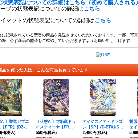
の状態表記についての詳細はこちら（初めて購入される
リーブの状態表記についての詳細は
こちら
レイマットの状態表記についての詳細は
こちら
名に記載されている型番の商品を発送させていただいております。一部、写真
の際、必ず商品の型番をご確認していただきますようお願い申し上げます。
商品を買った人は、こんな商品も買っています
A-〕聖竜ガブエ
〔状態A-〕封焔竜ドゥ
アイジスメア・ドラゴ
誓盟
【FFR】{DZ-B
イスティーヤ【FR】
ン【SP】{D-BT01/SP
ェイ
FFR11}《ケテル
00円
(税込)
{D-BT12/FR03}《ドラ
550円
(税込)
29}《ケテルサンクチ
2,480円
(税込)
T11
5,9