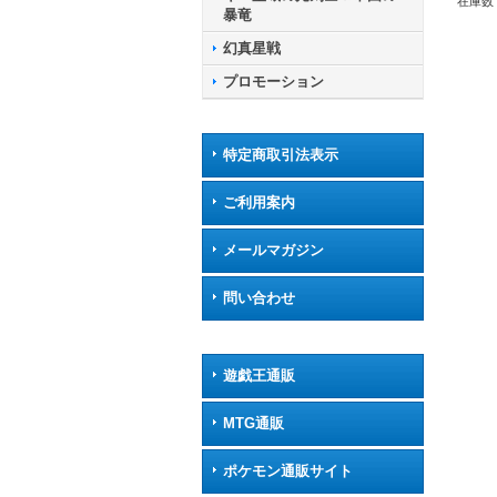
サン
在庫数 
暴竜
幻真星戦
プロモーション
特定商取引法表示
ご利用案内
メールマガジン
問い合わせ
遊戯王通販
MTG通販
ポケモン通販サイト