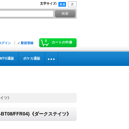
文字サイズ
:
0
カートの中身
ログイン
新規登録
MTG通販
ポケカ通販
テイツ》
T08/FFR04}《ダークステイツ》