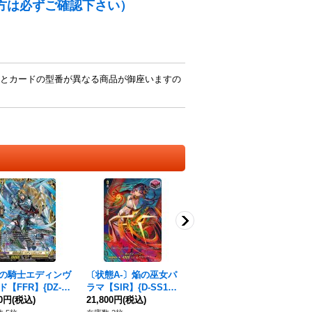
方は必ずご確認下さい）
とカードの型番が異なる商品が御座いますの
の騎士エディンヴ
〔状態A-〕焔の巫女パ
天槌の騎士グルカント
断
ド【FFR】{DZ-B
ラマ【SIR】{D-SS11/
【SP】{D-SS01/SP1
ト【
/FFR10}《ケテル
80円
(税込)
SIR18}《ドラゴンエン
21,800円
(税込)
7}《ケテルサンクチュ
1,480円
(税込)
F
1,