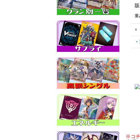
販
重
×
※コ