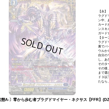
【永】
ラグド
ン中、
カード
ンスキ
ガードす
【ター
ラグド
裏でバ
ウルか
自分の
し、あ
そのタ
その後
まで選
ド３以
たなら
態A-〕零から歩む者ブラグドマイヤー・ネクサス【FFR】{DZ-B
》