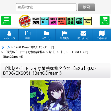
検索
メニュー
カート
マイページ
特集
カテゴリ
新着商品
問い合わせ
ご利用案内
ホーム
>
BanG Dream!(Dスタンダード)
>
〔状態A-〕ドライな情熱家椎名立希【EXS】{DZ-BT08/EXS05}
《BanGDream!》
〔状態A-〕ドライな情熱家椎名立希【EXS】{DZ-
BT08/EXS05}《BanGDream!》