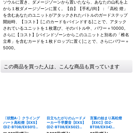
ソウルに置き、ダメージゾーンから置いたなら、あなたの山札を上
から１枚ダメージゾーンに置く。【自】【手札/(R)】：「高松 燈」
を含むあなたのユニットがアタックされたバトルのガードステップ
開始時、【コスト】[このカードをバインドする]ことで、アタック
されているユニットを１枚選び、そのバトル中、パワー＋10000。
さらに【コスト】[バインドゾーンからこのユニットと別名の「椎名
立希」を含むカードを１枚ドロップに置く]ことで、さらにパワー＋
5000。
この商品を買った人は、こんな商品も買っています
〔状態A-〕クライング
目立ちたがりのムードメ
言葉の始まり高松燈
ハート高松燈【EXS】
ーカー千早愛音【EXS】
【EXC】{DZ-
{DZ-BT08/EXS01}
{DZ-BT08/EXS02}
BT08/EX04}
《BanGDream!》
《BanGDream!》
《BanGDream!》