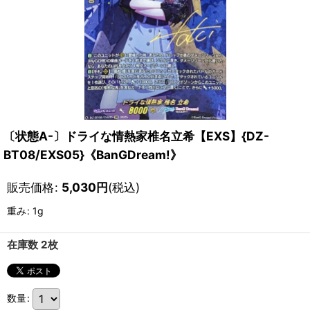
〔状態A-〕ドライな情熱家椎名立希【EXS】{DZ-
BT08/EXS05}《BanGDream!》
販売価格
:
5,030
円
(税込)
重み
:
1g
在庫数 2枚
数量
: